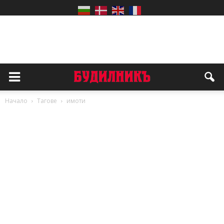
Начало
Тагове
имоти