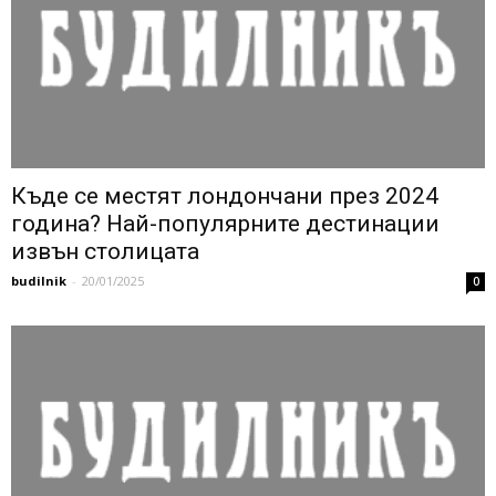
Къде се местят лондончани през 2024
година? Най-популярните дестинации
извън столицата
budilnik
-
20/01/2025
0