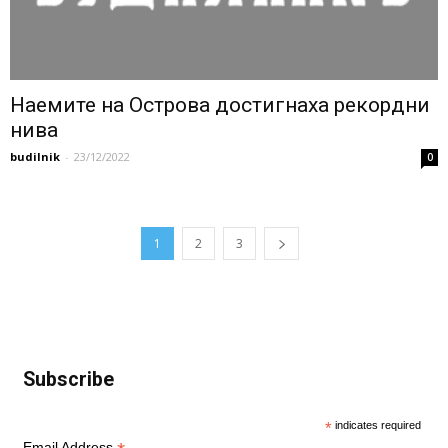
Наемите на Острова достигнаха рекордни
нива
budilnik
-
23/12/2022
0
1
2
3
Subscribe
*
indicates required
Email Address