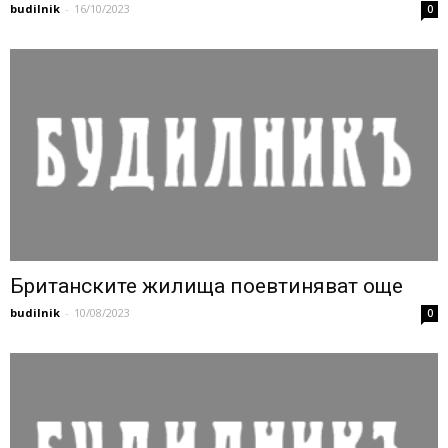
budilnik
-
16/10/2023
0
Британските жилища поевтиняват още
budilnik
-
10/08/2023
0