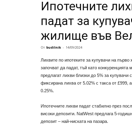
Ипотечните лих
падат за купува
жилище във Ве
От
budilnik
-
14/09/2024
Лихвите по ипотеките за купувачи на първо 
започват да падат, тъй като конкуренцията 
предлагат лихви близки до 5% за купувачи с
фиксирана лихва от 5.02% с такса от £999, 
0.25%.
Ипотечните лихви падат стабилно през посл
високи депозити. NatWest предлага 5-годиш
депозит – най-ниската на пазара.