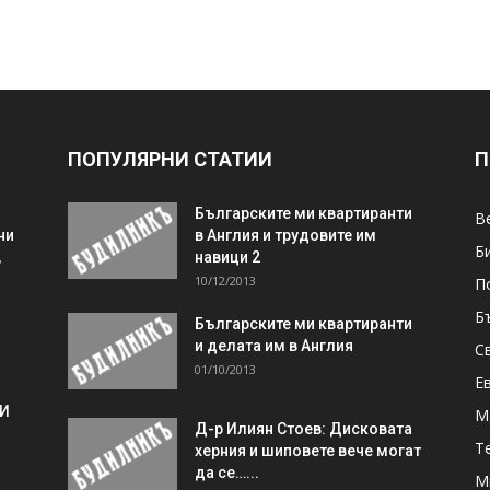
ПОПУЛЯРНИ СТАТИИ
П
Българските ми квартиранти
В
ни
в Англия и трудовите им
Б
,
навици 2
10/12/2013
П
Б
Българските ми квартиранти
и делата им в Англия
С
01/10/2013
Е
 И
М
Д-р Илиян Стоев: Дисковата
Т
херния и шиповете вече могат
да се…...
М