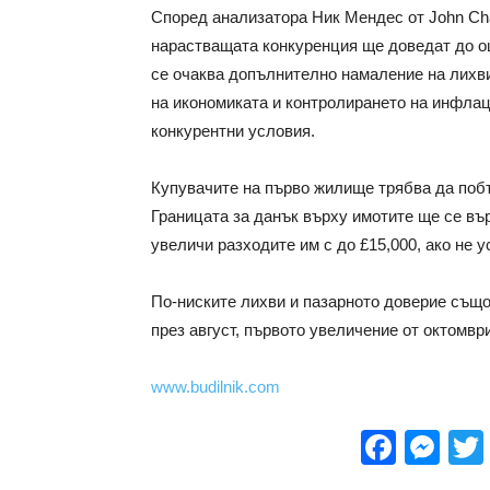
Според анализатора Ник Мендес от John Cha
нарастващата конкуренция ще доведат до ощ
се очаква допълнително намаление на лихви
на икономиката и контролирането на инфлац
конкурентни условия.
Купувачите на първо жилище трябва да побъ
Границата за данък върху имотите ще се върн
увеличи разходите им с до £15,000, ако не 
По-ниските лихви и пазарното доверие също
през август, първото увеличение от октомври
www.budilnik.com
Face
Me