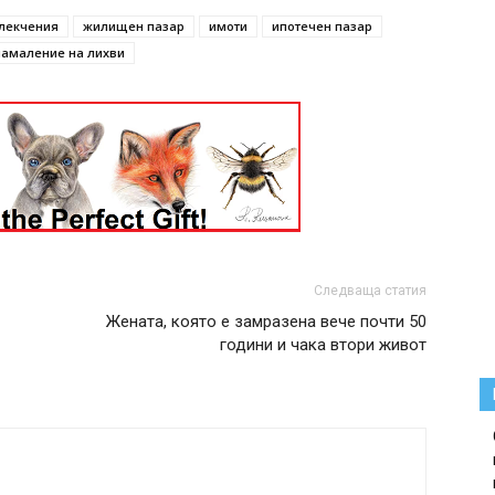
лекчения
жилищен пазар
имоти
ипотечен пазар
намаление на лихви
Следваща статия
Жената, която е замразена вече почти 50
години и чака втори живот