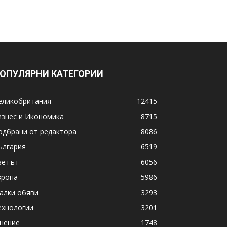
ОПУЛЯРНИ КАТЕГОРИИ
еликобритания
12415
изнес и Икономика
8715
одбрани от редактора
8086
ългария
6519
ветът
6056
вропа
5986
алки обяви
3293
ехнологии
3201
нение
1748