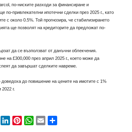
rcol, по-ниските разходи за финансиране и
е по-привлекателни ипотечни сделки през 2025 г., като
те с около 0.5%. Той прогнозира, че стабилизирането
ията ще позволят на кредиторите да предложат по-
рзат да се възползват от данъчни облекчения.
е на £300,000 през април 2025 г., което може да
успеят да завършат сделките навреме.
 доведоха до повишение на цените на имотите с 1%
 2022 г.
book
ssenger
Twitter
LinkedIn
Pinterest
WhatsApp
Email
Share