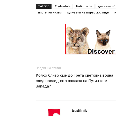
ТАГОВЕ
Clydesdale
Nationwide
данъчни об
ипотечни лихви
купувачи на първо жилище
Предишна статия
Колко близо сме до Трета световна война
след последната заплаха на Путин към
Запада?
budilnik