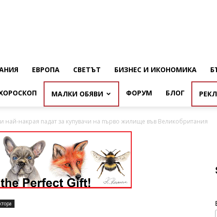
АНИЯ
ЕВРОПА
СВЕТЪТ
БИЗНЕС И ИКОНОМИКА
Б
ХОРОСКОП
ФОРУМ
БЛОГ
МАЛКИ ОБЯВИ
РЕК
и най-накрая падат за купувачи на първо жилище във Великобритания
ктора