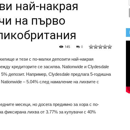
ви най-накрая
чи на първо
ликобритания
145
0
жилище и тези с по-малки депозити най-накрая
между кредиторите се засилва. Nationwide и Clydesdale
 5% депозит. Например, Clydesdale предлага 5-годишна
а Nationwide – 5.04% след намаление на лихвите с
едните месеци, но досега предимно за хора с по-
на фиксирана лихва от 3.77% за купувачи с 40%