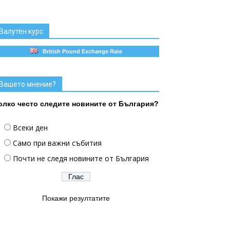
Валутен курс
British Pound Exchange Rate
Вашето мнение?
олко често следите новините от България?
Всеки ден
Само при важни събития
Почти не следя новините от България
Покажи резултатите