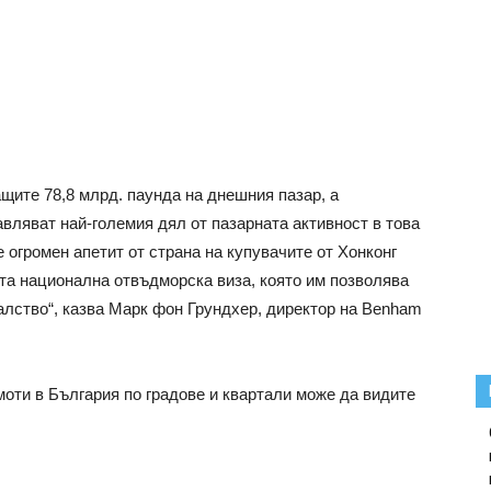
ите 78,8 млрд. паунда на днешния пазар, а
вляват най-големия дял от пазарната активност в това
е огромен апетит от страна на купувачите от Хонконг
ата национална отвъдморска виза, която им позволява
ралство“, казва Марк фон Грундхер, директор на Benham
моти в България по градове и квартали може да видите