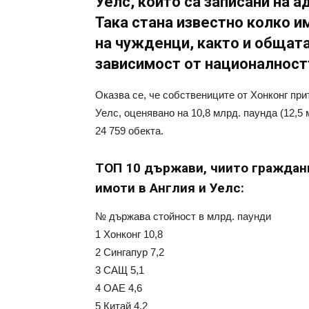
Уелс, които са записани на 
Така стана известно колко и
на чужденци, както и общата
зависимост от националност
Оказва се, че собствениците от Хонконг при
Уелс, оценявано на 10,8 млрд. паунда (12,5
24 759 обекта.
ТОП 10 държави, чиито граждан
имоти в Англия и Уелс:
№ държава стойност в млрд. паунди
1 Хонконг 10,8
2 Сингапур 7,2
3 САЩ 5,1
4 ОАЕ 4,6
5 Китай 4,2