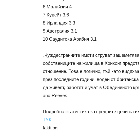
6 Малайзия 4
7 Кувейт 3,6
8 Ирландия 3,3
9 Австралия 3,1
10 Саудитска Арабия 3,1
„Чуждестранните имоти струват зашеметяващ
собствениците на жилища в Хонконг предста
отношение. Това е логично, тъй като видяхм
през последните години, воден от британск
да живеят, работят и учат в Обединеното к
and Reeves.
Подробна статистика за средните цени на и
ТУК
fakti.bg