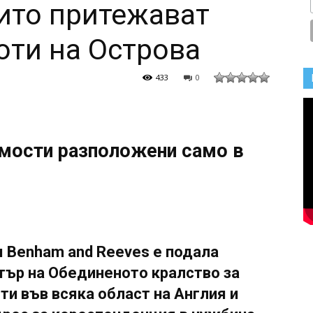
ито притежават
оти на Острова
433
0
мости разположени само в
я Benham and Reeves е подала
тър на Обединеното кралство за
и във всяка област на Англия и