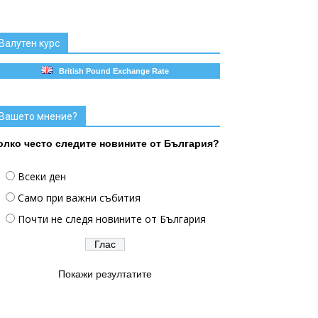
Валутен курс
British Pound Exchange Rate
Вашето мнение?
олко често следите новините от България?
Всеки ден
Само при важни събития
Почти не следя новините от България
Покажи резултатите