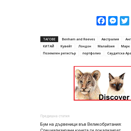
Face
Me
ТАГОВЕ
Benham and Reeves
Австралия
Ан
КИТАЙ
Кувейт
Лондон
Малайзия
Марк 
Поземлен регистър
портфолио
Саудитска Ар
Предишна статия
Бум на дървеници във Великобритания:
Специализирани кучета ги локализират