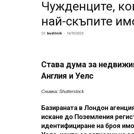
Чужденците, ко
най-скъпите им
От
budilnik
-
16/10/2023
Става дума за недвижи
Англия и Уелс
Снимка: Shutterstock
Базираната в Лондон агенци
искане до Поземления регис
идентифициране на броя имот