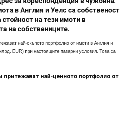
адрес за кореспонденция в чужбина.
мота в Англия и Уелс са собственост
 стойност на тези имоти в
та на собствениците.
тежават най-скъпото портфолио от имоти в Англия и
 млрд. EUR) при настоящите пазарни условия. Това са
и притежават най-ценното портфолио от