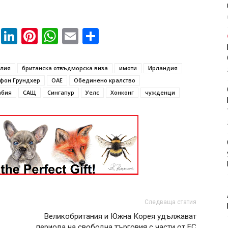
book
ssenger
Twitter
LinkedIn
Pinterest
WhatsApp
Email
Share
глия
британска отвъдморска виза
имоти
Ирландия
фон Грундхер
ОАЕ
Обединено кралство
абия
САЩ
Сингапур
Уелс
Хонконг
чужденци
Следваща статия
Великобритания и Южна Корея удължават
периода на свободна търговия с части от ЕС