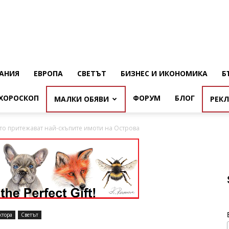
АНИЯ
ЕВРОПА
СВЕТЪТ
БИЗНЕС И ИКОНОМИКА
Б
ХОРОСКОП
ФОРУМ
БЛОГ
МАЛКИ ОБЯВИ
РЕК
то притежават най-скъпите имоти на Острова
ктора
Светът