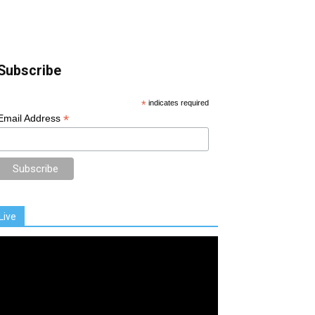
Subscribe
*
indicates required
*
Email Address
Live