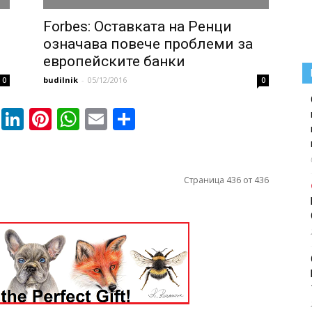
Forbes: Оставката на Ренци
означава повече проблеми за
европейските банки
budilnik
-
05/12/2016
0
0
book
ssenger
Twitter
LinkedIn
Pinterest
WhatsApp
Email
Share
Страница 436 от 436