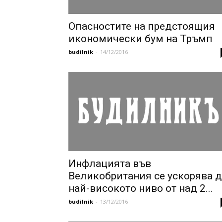
Опасностите на предстоящия
икономически бум на Тръмп
budilnik
-
14/12/2016
Инфлацията във
Великобритания се ускорява 
най-високото ниво от над 2...
budilnik
-
13/12/2016