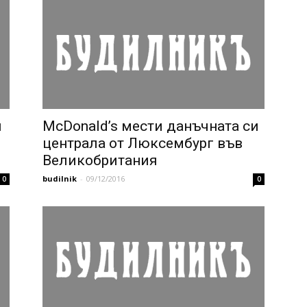
н
McDonald’s мести данъчната си
централа от Люксембург във
Великобритания
budilnik
-
09/12/2016
0
0