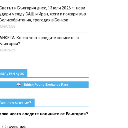
Светът и България днес, 13 юли 2026 г.: нови
удари между САЩ и Иран, жеги и пожари във
Великобритания, трагедия в Банкок
13/07/2026
АНКЕТА: Колко често следите новините от
България?
12/07/2026
Валутен курс
British Pound Exchange Rate
Вашето мнение?
олко често следите новините от България?
Всеки ден