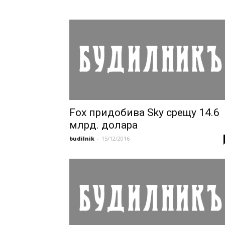
Fox придобива Sky срещу 14.6
млрд. долара
budilnik
-
15/12/2016