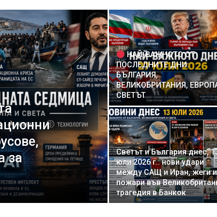
НАЙ-ВАЖНОТО ОТ
ПОСЛЕДНИТЕ ДНИ:
БЪЛГАРИЯ,
ВЕЛИКОБРИТАНИЯ, ЕВРОП
СВЕТЪТ
та
рационни
усове,
Светът и България днес, 1
а за
юли 2026 г.: нови удари
между САЩ и Иран, жеги и
пожари във Великобритан
трагедия в Банкок