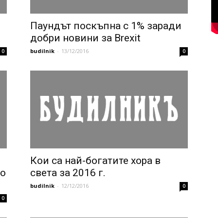
Паундът поскъпна с 1% заради
добри новини за Brexit
budilnik
-
13/12/2016
0
0
Кои са най-богатите хора в
до
света за 2016 г.
budilnik
-
12/12/2016
0
0