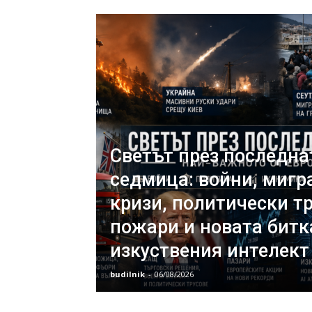
Светът през последна
седмица: войни, миг
кризи, политически тр
пожари и новата битк
изкуствения интелект
budilnik
-
06/08/2026