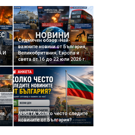
Седмичен обзор: Най-
важните новини от България,
А И
Великобритания, Европа и
света от 16 до 22 юли 2026 г.
3
ия,
АНКЕТА: Колко често следите
новините от България?