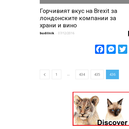
Горчивият вкус на Brexit за
лондонските компании за
храни и вино
budilnik
-
07/12/2016
Face
Me
...
1
434
435
436