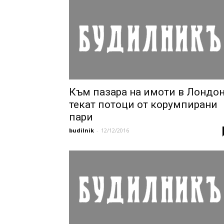
Към пазара на имоти в Лондо
текат потоци от корумпирани
пари
budilnik
-
12/12/2016