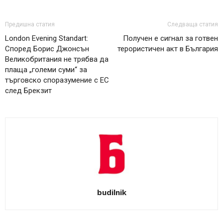
Предишна статия
Следваща статия
London Evening Standart:
Получен е сигнал за готвен
Според Борис Джонсън
терористичен акт в България
Великобритания не трябва да
плаща „големи суми“ за
търговско споразумение с ЕС
след Брекзит
budilnik