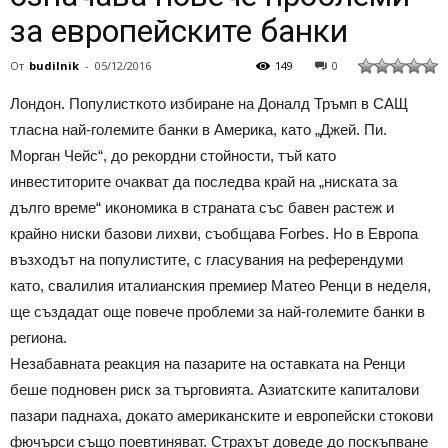
за европейските банки
От
budilnik
-
05/12/2016
149
0
Лондон. Популисткото избиране на Доналд Тръмп в САЩ
тласна най-големите банки в Америка, като „Джей. Пи.
Морган Чейс“, до рекордни стойности, тъй като
инвеститорите очакват да последва край на „ниската за
дълго време“ икономика в страната със бавен растеж и
крайно ниски базови лихви, съобщава Forbes. Но в Европа
възходът на популистите, с гласувания на референдуми
като, свалилия италианския премиер Матео Ренци в неделя,
ще създадат още повече проблеми за най-големите банки в
региона.
Незабавната реакция на пазарите на оставката на Ренци
беше подновен риск за търговията. Азиатските капиталови
пазари паднаха, докато американските и европейски стокови
фючърси също поевтиняват. Страхът доведе до поскъпване