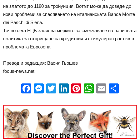
на златото до 1180 за тройунция. Вотът може да доведе до
нови проблеми за спасяването на италианската Banca Monte
dei Paschi di Siena.
Точно сега ЕЦБ засилва мерките за смекчаване на паричната
политика за отприщане на кредитния и стимулиран растеж в
проблемата Еврозона.
Превод и редакция: Васил Гьошев
focus-news.net
Facebook
Messenger
Twitter
LinkedIn
Pinterest
WhatsApp
Email
Sha