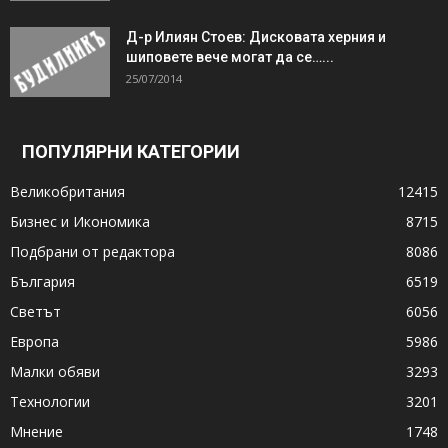
Д-р Илиян Стоев: Дисковата херния и
шиповете вече могат да се…...
25/07/2014
ПОПУЛЯРНИ КАТЕГОРИИ
Великобритания
12415
Бизнес и Икономика
8715
Подбрани от редактора
8086
България
6519
Светът
6056
Европа
5986
Малки обяви
3293
Технологии
3201
Мнение
1748