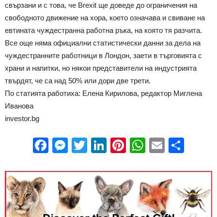
свързани и с това, че Brexit ще доведе до ограничения на
свободното движение на хора, което означава и свиване на
евтината чуждестранна работна ръка, на която тя разчита.
Все още няма официални статистически данни за дела на
чуждестранните работници в Лондон, заети в търговията с
храни и напитки, но някои представители на индустрията
твърдят, че са над 50% или дори две трети.
По статията работиха: Елена Кирилова, редактор Миглена
Иванова
investor.bg
Facebook
Messenger
Twitter
LinkedIn
Pinterest
WhatsApp
Email
Sha