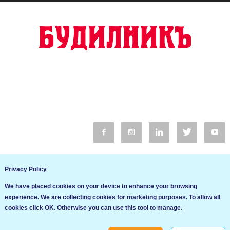
© 2016 Будилник. Всички права запазени.
Privacy Policy
Уебсайт изработка от Go Live UK
We have placed cookies on your device to enhance your browsing
Общи условия
experience. We are collecting cookies for marketing purposes. To allow all
Ние използваме бисквитки за да подобрим услугите си. Ако
cookies click OK. Otherwise you can use this tool to manage.
продължите да посещавате този сайт, ние приемаме, че се
Политика за сигурност и поверителност
съгласявате с използването им.