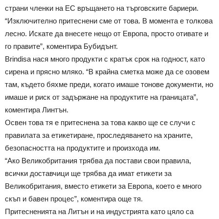
страни членки на ЕС връщането на търговските бариери.
“Изключително притеснени сме от това. В момента е толкова
лесно. Искате да внесете нещо от Европа, просто отивате и
го правите”, коментира Бубидънт.
Brindisa нася много продукти с кратък срок на годност, като
сирена и прясно мляко. “В крайна сметка може да се озовем
там, където бяхме преди, когато имаше тонове документи, но
имаше и риск от задържане на продуктите на границата”,
коментира Линтън.
Освен това тя е притеснена за това какво ще се случи с
правилата за етикетиране, проследяването на храните,
безопасността на продуктите и произхода им.
“Ако Великобритания трябва да постави свои правила,
всички доставчици ще трябва да имат етикети за
Великобритания, вместо етикети за Европа, което е много
скъп и бавен процес”, коментира още тя.
Притесненията на Литън и на индустрията като цяло са