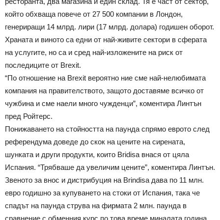
ресторанта, два магазина и един склад. Тя е част от сектор,
който обхваща повече от 27 500 компании в Лондон,
генериращи 14 млрд. лири (17 млрд. долара) годишен оборот.
Храната и виното са едни от най-живите сектори в сферата
на услугите, но са и сред най-изложените на риск от
последиците от Brexit.
“По отношение на Brexit вероятно ние сме най-нелюбимата
компания на правителството, защото доставяме всичко от
чужбина и сме наели много чужденци”, коментира Линтън
пред Ройтерс.
Понижаването на стойността на паунда спрямо еврото след
референдума доведе до скок на цените на сирената,
шунката и други продукти, които Bridisa внася от цяла
Испания. “Трябваше да увеличим цените”, коментира Линтън.
Звеното за внос и дистрибуция на Brindisa дава по 11 млн.
евро годишно за купуването на стоки от Испания, така че
спадът на паунда струва на фирмата 2 млн. паунда в
сравнение с обменния курс по това време миналата година.