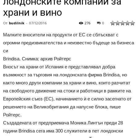
лондонските компании за
храни и вино
От
budilnik
-
07/12/2016
276
0
Малките вносители на продукти от ЕС се сблъскват с
огромни предизвикателства и неизвестно бъдеще за бизнеса
си
Brindisa. Снимка: архив Ройтерс
Вносът на храни от Испания е представлявал добра
възмжност за търговия на лондонската фирма Brindisa, но
както много други компании за храни и вино, които разчитат
на свободното движение на стоки и работници в рамките на
Европейския съюз (ЕС), начинанието ѝ е силно засегнато от
решението на Великобритания да напусне блока, пише
Ройтерс.
Създадената от предприемача Моника Линтън преди 28
години Brindisa сега има 300 служители в пет лондонски