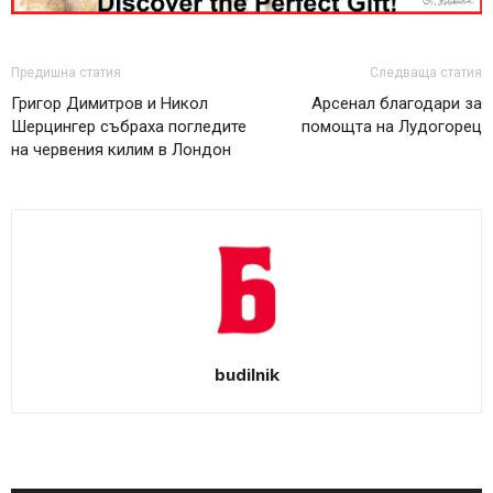
Предишна статия
Следваща статия
Григор Димитров и Никол
Арсенал благодари за
Шерцингер събраха погледите
помощта на Лудогорец
на червения килим в Лондон
budilnik