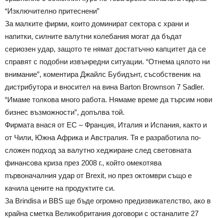
“Изключително притеснени”
За малките фирми, които доминират сектора с храни и
напитки, силните валутни колебания могат да бъдат
сериозен удар, защото те нямат достатъчно капцитет да се
справят с подобни извънредни ситуации. “Отнема цялото ни
внимание”, коментира Джайлс Бубидънт, съсобственик на
дистрибутора и вносител на вина Barton Brownson 7 Sadler.
“Имаме толкова много работа. Нямаме време да търсим нови
бизнес възможности”, допълва той.
Фирмата внася от ЕС – Франция, Италия и Испания, както и
от Чили, Южна Африка и Австралия. Тя е разработила по-
сложен подход за валутно хеджиране след световната
финансова криза през 2008 г., който омекотява
първоначалния удар от Brexit, но през октомври също е
качила цените на продуктите си.
За Brindisa и BBS ще бъде огромно предизвикателство, ако в
крайна сметка Великобритания договори с останалите 27