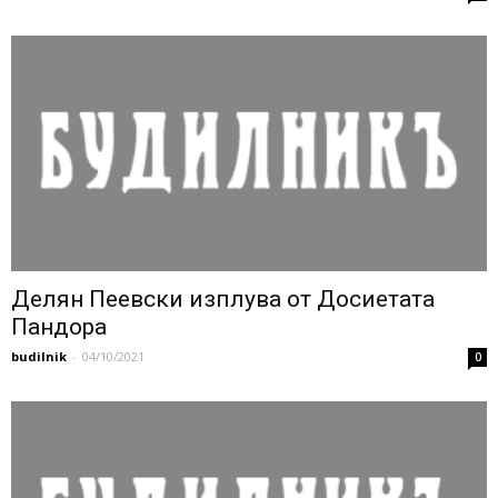
Делян Пеевски изплува от Досиетата
Пандора
budilnik
-
04/10/2021
0