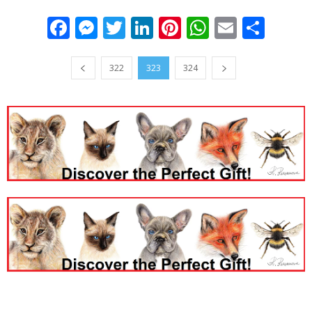
Facebook
Messenger
Twitter
LinkedIn
Pinterest
WhatsApp
Email
Sha
322
323
324