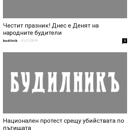
Честит празник! Днес е Денят на
народните будители
budilnik
-
01/11/2019
0
Национален протест срещу убийствата по
пътищата