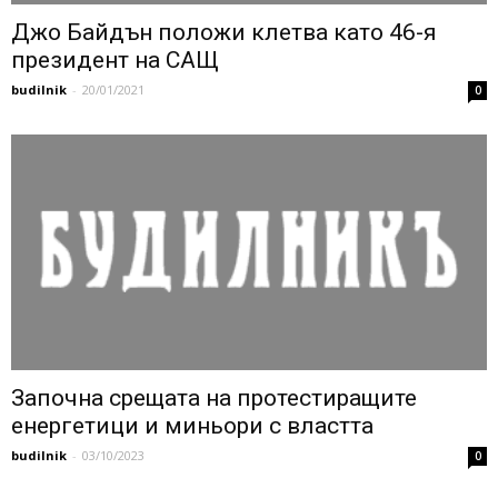
Джо Байдън положи клетва като 46-я
президент на САЩ
budilnik
-
20/01/2021
0
Започна срещата на протестиращите
енергетици и миньори с властта
budilnik
-
03/10/2023
0