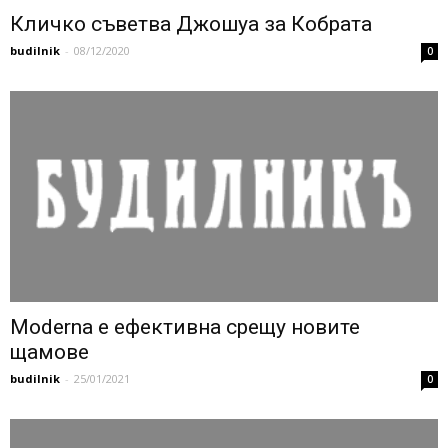
Кличко съветва Джошуа за Кобрата
budilnik
-
08/12/2020
0
Moderna e ефективна срещу новите
щамове
budilnik
-
25/01/2021
0