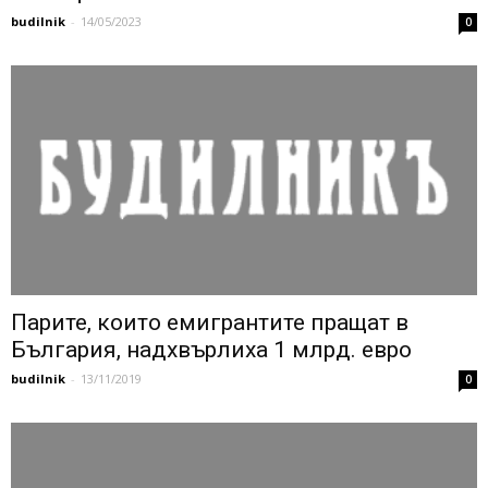
budilnik
-
14/05/2023
0
Парите, които емигрантите пращат в
България, надхвърлиха 1 млрд. евро
budilnik
-
13/11/2019
0