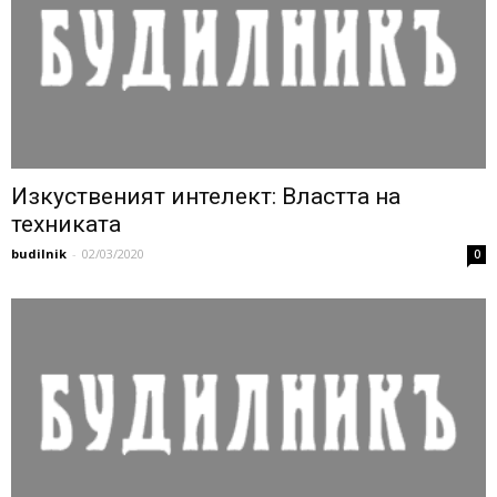
Изкуственият интелект: Властта на
техниката
budilnik
-
02/03/2020
0