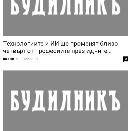
Технологиите и ИИ ще променят близо
четвърт от професиите през идните...
budilnik
-
01/05/2023
0