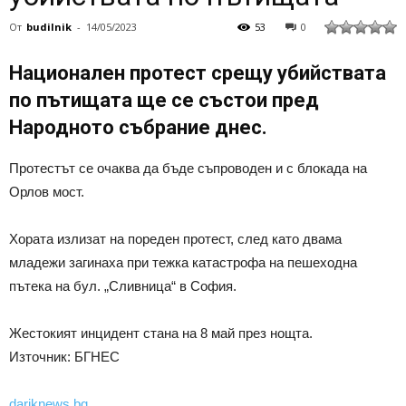
От
budilnik
-
14/05/2023
53
0
Национален протест срещу убийствата
по пътищата ще се състои пред
Народното събрание днес.
Протестът се очаква да бъде съпроводен и с блокада на
Орлов мост.
Хората излизат на пореден протест, след като двама
младежи загинаха при тежка катастрофа на пешеходна
пътека на бул. „Сливница“ в София.
Жестокият инцидент стана на 8 май през нощта.
Източник: БГНЕС
dariknews.bg