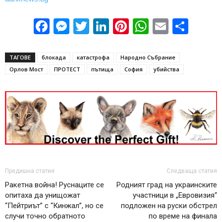
Facebook
Messenger
Twitter
LinkedIn
Pinterest
WhatsApp
Email
Sha
ТАГОВЕ
блокада
катастрофа
Народно Събрание
Орлов Мост
ПРОТЕСТ
пътища
София
убийства
Предишна статия
Следваща статия
Ракетна война! Руснаците се
Родният град на украинските
опитаха да унищожат
участници в „Евровизия“
“Пейтриът” с “Кинжал”, но се
подложен на руски обстрел
случи точно обратното
по време на финала