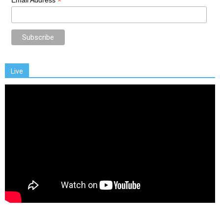
*
Email Address
Live