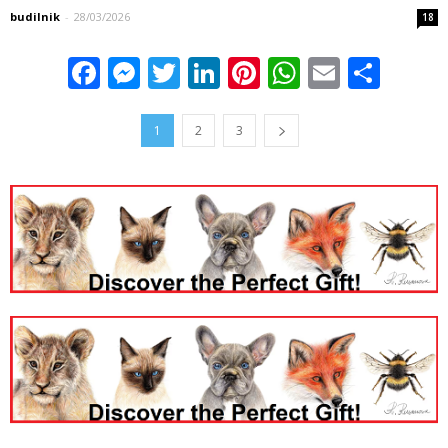
budilnik
-
28/03/2026
18
Facebook
Messenger
Twitter
LinkedIn
Pinterest
WhatsApp
Email
Sha
1
2
3