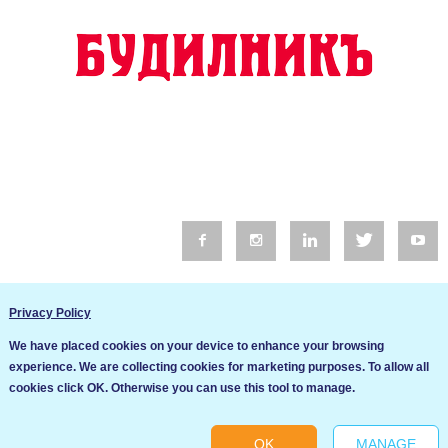
© 2016 Будилник. Всички права запазени.
Privacy Policy
Уебсайт изработка от Go Live UK
We have placed cookies on your device to enhance your browsing
Общи условия
experience. We are collecting cookies for marketing purposes. To allow all
Ние използваме бисквитки за да подобрим услугите си. Ако
cookies click OK. Otherwise you can use this tool to manage.
продължите да посещавате този сайт, ние приемаме, че се
Политика за сигурност и поверителност
съгласявате с използването им.
OK
MANAGE
Ok