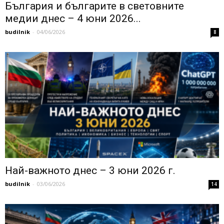
България и българите в световните
медии днес – 4 юни 2026...
budilnik
-
04/06/2026
8
Най-важното днес – 3 юни 2026 г.
budilnik
-
03/06/2026
14