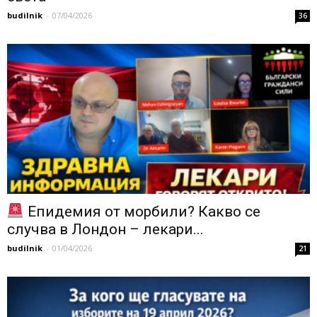
budilnik
-
07/04/2026
36
Епидемия от морбили? Какво се
случва в Лондон – лекари...
budilnik
-
01/04/2026
21