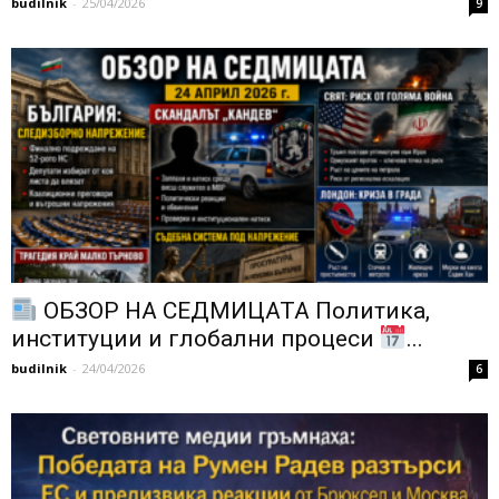
budilnik
-
25/04/2026
9
ОБЗОР НА СЕДМИЦАТА Политика,
институции и глобални процеси
...
budilnik
-
24/04/2026
6