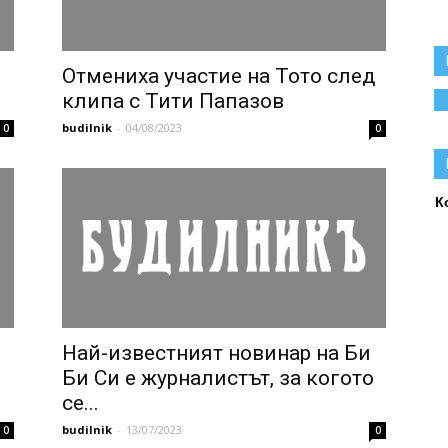
Отмениха участие на Тото след
клипа с Тити Папазов
budilnik
-
04/08/2023
0
0
К
Най-известният новинар на Би
Би Си е журналистът, за когото
се...
budilnik
-
13/07/2023
0
0