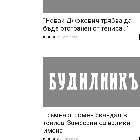
“Новак Джокович трябва да
бъде отстранен от тениса…”
budilnik
-
27/11/2023
Гръмна огромен скандал в
тениса! Замесени са велики
имена
budilnik
-
14/09/2023