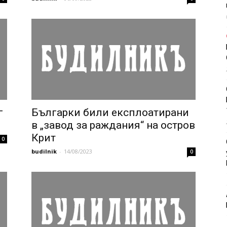
г
Българки били експлоатирани
в „завод за раждания“ на остров
Крит
0
budilnik
-
14/08/2023
0