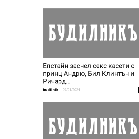
Епстайн заснел секс касети с
принц Андрю, Бил Клинтън и
Ричард...
budilnik
-
09/01/2024