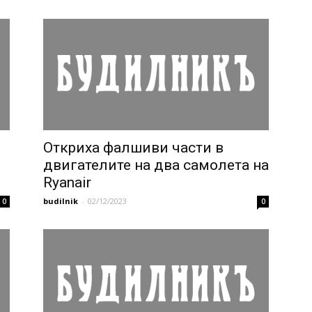
Откриха фалшиви части в
двигателите на два самолета на
Ryanair
budilnik
-
02/12/2023
0
0