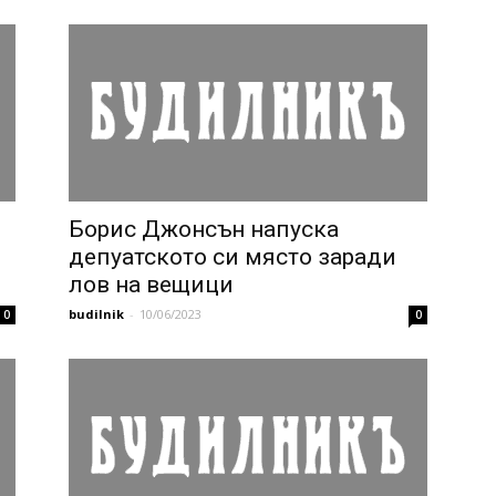
Борис Джонсън напуска
депуатското си място заради
лов на вещици
budilnik
-
10/06/2023
0
0