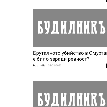
Бруталното убийство в Омурта
е било заради ревност?
budilnik
-
31/08/2023