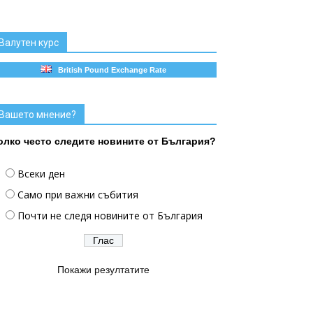
Валутен курс
British Pound Exchange Rate
Вашето мнение?
олко често следите новините от България?
Всеки ден
Само при важни събития
Почти не следя новините от България
Покажи резултатите