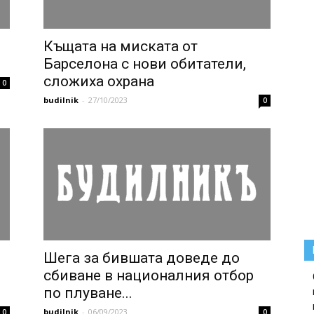
Къщата на миската от
Барселона с нови обитатели,
сложиха охрана
0
budilnik
-
27/10/2023
0
Шега за бившата доведе до
сбиване в националния отбор
по плуване...
budilnik
-
06/09/2023
0
0