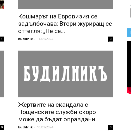
Кошмарът на Евровизия се
задълбочава: Втори журиращ се
оттегля: „Не се...
budilnik
-
11/05/2024
1
0
Жертвите на скандала с
Пощенските служби скоро
може да бъдат оправдани
budilnik
-
10/01/2024
0
0