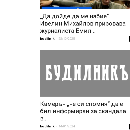
„Да дойде да ме набие“ —
Ивелин Михайлов призовава
журналиста Емил...
budilnik
-
28/10/2025
Камерън „не си спомня“ да е
бил информиран за скандала
в...
budilnik
-
14/01/2024