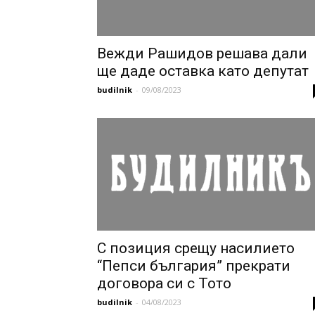
Вежди Рашидов решава дали
ще даде оставка като депутат
budilnik
-
09/08/2023
С позиция срещу насилието
“Пепси българия” прекрати
договора си с Тото
budilnik
-
04/08/2023