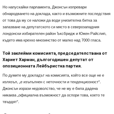
Но напускайки парламента, Джонсън изпревари
обнародването на доклада, както и възможните последствия
от това да му се наложи да води унизителна битка за
запазване на депутатското си място в северозападния
лондонски избирателен район Ъксбридж и Южен Райслип,
където има крехко мнозинство от малко над 7000 гласа.
Той заклейми комисията, председателствана от
Хариет Харман, дългогодишен депутат от
опозиционната Лейбъристка партия.
По думите му докладът на комисията, който все още не е
излязъл, „е изъпълнен с неточности и тенденциозност“.
Джонсън изрази недоволство, че не му е била дадена
никаква „официална възможност да оспори това, което те
твърдят“.