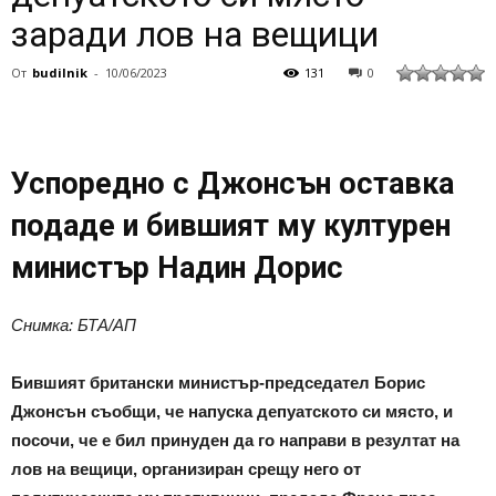
заради лов на вещици
От
budilnik
-
10/06/2023
131
0
Успоредно с Джонсън оставка
подаде и бившият му културен
министър Надин Дорис
Снимка: БТА/АП
Бившият британски министър-председател Борис
Джонсън съобщи, че напуска депуатското си място, и
посочи, че е бил принуден да го направи в резултат на
лов на вещици, организиран срещу него от