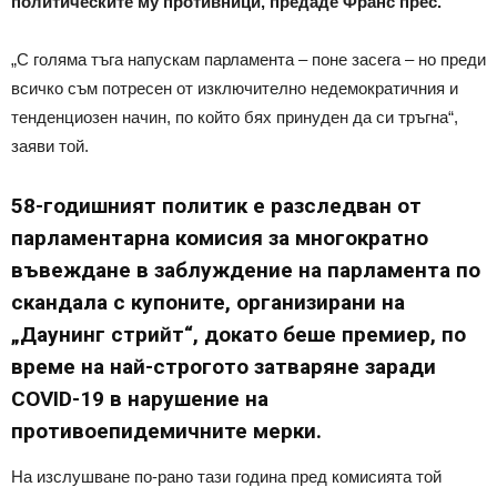
политическите му противници, предаде Франс прес.
„С голяма тъга напускам парламента – поне засега – но преди
всичко съм потресен от изключително недемократичния и
тенденциозен начин, по който бях принуден да си тръгна“,
заяви той.
58-годишният политик е разследван от
парламентарна комисия за многократно
въвеждане в заблуждение на парламента по
скандала с купоните, организирани на
„Даунинг стрийт“, докато беше премиер, по
време на най-строгото затваряне заради
COVID-19 в нарушение на
противоепидемичните мерки.
На изслушване по-рано тази година пред комисията той