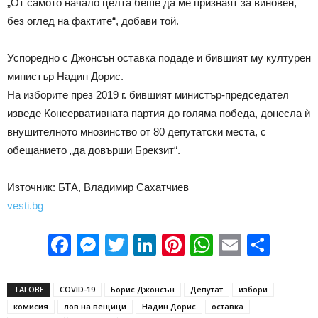
„От самото начало целта беше да ме признаят за виновен,
без оглед на фактите“, добави той.
Успоредно с Джонсън оставка подаде и бившият му културен
министър Надин Дорис.
На изборите през 2019 г. бившият министър-председател
изведе Консервативната партия до голяма победа, донесла ѝ
внушителното мнозинство от 80 депутатски места, с
обещанието „да довърши Брекзит“.
Източник: БТА, Владимир Сахатчиев
vesti.bg
Facebook
Messenger
Twitter
LinkedIn
Pinterest
WhatsApp
Email
Sha
ТАГОВЕ
COVID-19
Борис Джонсън
Депутат
избори
комисия
лов на вещици
Надин Дорис
оставка