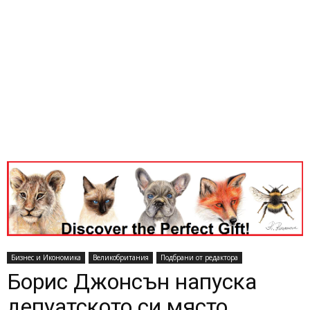
Бизнес и Икономика
Великобритания
Подбрани от редактора
Борис Джонсън напуска
депуатското си място