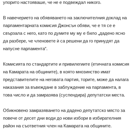
упорито настояваше, че не е подвеждал никого.
В навечерието на обявяването на заключителния доклад на
парламентарната комисия Джонсън обяви, че е тя се е
свързала с него, като по думите му му е било „дадено ясно
да разбере, че членовете ѝ са решени да го принудят да
напусне парламента“.
Комисията по стандартите и привилегиите (етичната комисия
на Камарата на общините), в която мнозинство имат
представителите на неговата партия, торите, може да налага
наказания за въвеждане в заблуждение на парламента, в
това число и да замразява (суспендира) депутатски места.
Обикновено замразяването на дадено депутатско място за
повече от десет дни води до нови избори в избирателния
район на съответния член на Камарата на общините.