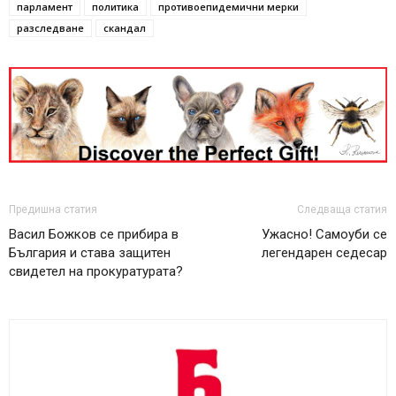
парламент
политика
противоепидемични мерки
разследване
скандал
Предишна статия
Следваща статия
Васил Божков се прибира в
Ужасно! Самоуби се
България и става защитен
легендарен седесар
свидетел на прокуратурата?