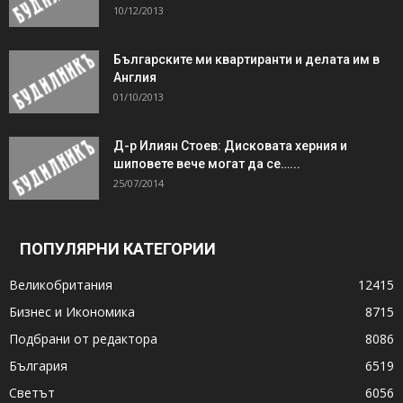
10/12/2013
Българските ми квартиранти и делата им в
Англия
01/10/2013
Д-р Илиян Стоев: Дисковата херния и
шиповете вече могат да се…...
25/07/2014
ПОПУЛЯРНИ КАТЕГОРИИ
Великобритания
12415
Бизнес и Икономика
8715
Подбрани от редактора
8086
България
6519
Светът
6056