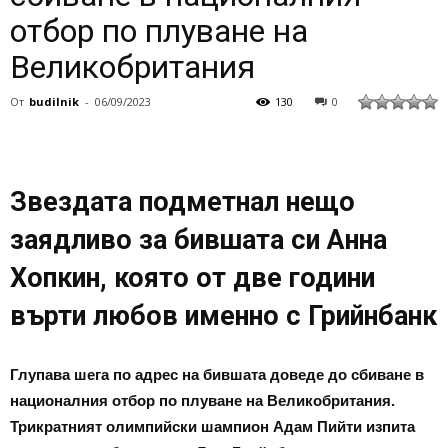
отбор по плуване на
Великобритания
От
budilnik
-
06/09/2023
130
0
Звездата подметнал нещо
заядливо за бившата си Анна
Хопкин, която от две години
върти любов именно с Грийнбанк
Глупава шега по адрес на бившата доведе до сбиване в
националния отбор по плуване на Великобритания.
Трикратният олимпийски шампион Адам Пийти изпита