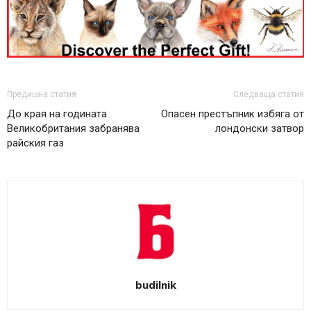
Предишна статия
Следваща статия
До края на годината
Опасен престъпник избяга от
Великобритания забранява
лондонски затвор
райския газ
budilnik