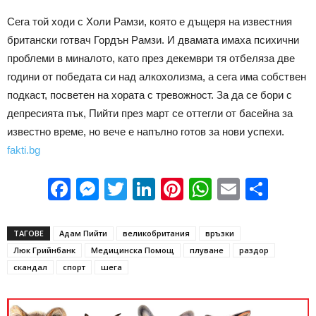
Сега той ходи с Холи Рамзи, която е дъщеря на известния
британски готвач Гордън Рамзи. И двамата имаха психични
проблеми в миналото, като през декември тя отбеляза две
години от победата си над алкохолизма, а сега има собствен
подкаст, посветен на хората с тревожност. За да се бори с
депресията пък, Пийти през март се оттегли от басейна за
известно време, но вече е напълно готов за нови успехи.
fakti.bg
Facebook
Messenger
Twitter
LinkedIn
Pinterest
WhatsApp
Email
Sha
ТАГОВЕ
Адам Пийти
великобритания
връзки
Люк Грийнбанк
Медицинска Помощ
плуване
раздор
скандал
спорт
шега