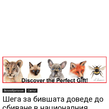
Великобритания
Светът
Шега за бившата доведе до
сбиване в националния