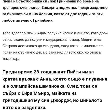
гнева на съотборника си Люк Грийнбанк по време на
тренировъчен лагер. Звездата подметнал нещо заядливо
за бившата си Анна Хопкин, която от две години върти
любов именно с Грийнбанк.
Това ядосало Люк и Адам получил кроше в лицето, като дори
се наложило да получи и медицинска помощ. Медиите на
Острова достигнаха до скандала, след като шампионът се
появи на събитие с деца с рана над лявото око, но отказа
коментар.
Преди време 28-годишният Пийти имал
кратка връзка с Анна, която също е плувкиня
и е олимпийска шампионка. След това се
събра с Ейри Мънро, майката на
тригодишния му син Джордж, но миналото
лято се разделиха.