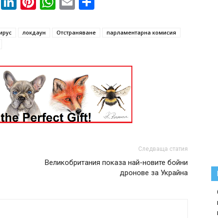
book
ssenger
Twitter
LinkedIn
Pinterest
WhatsApp
Email
Share
ирус
локдаун
Отстраняване
парламентарна комисия
Следваща статия
Великобритания показа най-новите бойни
дронове за Украйна