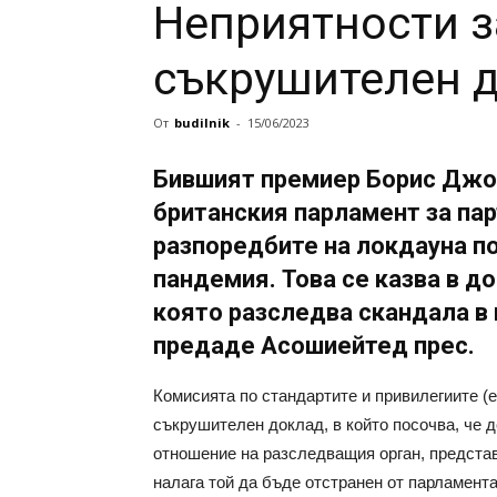
Неприятности з
съкрушителен 
От
budilnik
-
15/06/2023
Бившият премиер Борис Джо
британския парламент за пар
разпоредбите на локдауна п
пандемия. Това се казва в д
която разследва скандала в
предаде Асошиейтед прес.
Комисията по стандартите и привилегиите (
съкрушителен доклад, в който посочва, че д
отношение на разследващия орган, представ
налага той да бъде отстранен от парламента