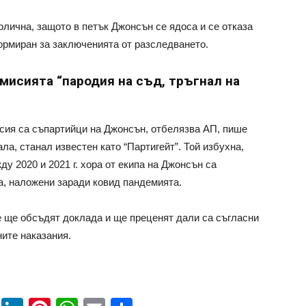
олична, защото в петък Джонсън се ядоса и се отказа
формиран за заключенията от разследването.
мисията “пародия на съд, тръгнал на
сия са съпартийци на Джонсън, отбелязва АП, пише
ла, станал известен като “Партигейт”. Той избухна,
у 2020 и 2021 г. хора от екипа на Джонсън са
а, наложени заради ковид пандемията.
е ще обсъдят доклада и ще преценят дали са съгласни
ните наказания.