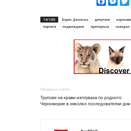
Face
Me
ТАГОВЕ
Борис Джонсън
депутати
коронав
партита
подвеждане
препоръка
скандал
Предишна статия
Трупове на крави изплуваха по родното
Черноморие в няколко последователни дни