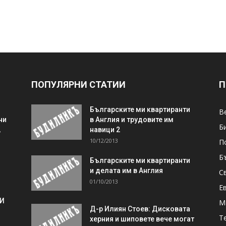
ПОПУЛЯРНИ СТАТИИ
П
Българските ми квартиранти
В
ни
в Англия и трудовите им
Б
,
навици 2
10/12/2013
П
Б
Българските ми квартиранти
и делата им в Англия
С
01/10/2013
Е
 И
М
Д-р Илиян Стоев: Дисковата
Т
херния и шиповете вече могат