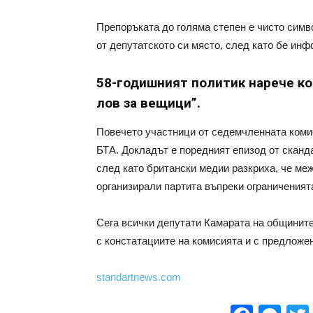
Препоръката до голяма степен е чисто симв
от депутатското си място, след като бе ин
58-годишният политик нарече ко
лов за вещици”.
Повечето участници от седемчленната коми
БТА. Докладът е поредният епизод от сканда
след като британски медии разкриха, че межд
организирали партита въпреки ограниченият
Сега всички депутати Камарата на общинит
с констатациите на комисията и с предложе
standartnews.com