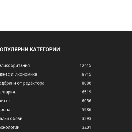
ОПУЛЯРНИ КАТЕГОРИИ
еликобритания
12415
изнес и Икономика
8715
одбрани от редактора
8086
ългария
6519
ветът
6056
вропа
5986
алки обяви
3293
ехнологии
3201