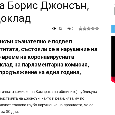
а Борис Джонсън,
доклад
192
0
нсън съзнателно е подвел
титата, състояли се в нарушение на
о време на коронавирусната
оклад на парламентарна комисия,
 продължение на една година,
етичната комисия на Камарата на общините) публикува
ействията на Джонсън, както и реакцията му по
ляват толкова грубо нарушение на правилата, че се
 за 90 дни.