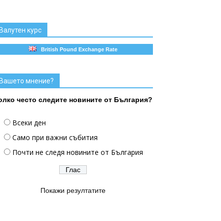
Валутен курс
British Pound Exchange Rate
Вашето мнение?
олко често следите новините от България?
Всеки ден
Само при важни събития
Почти не следя новините от България
Покажи резултатите