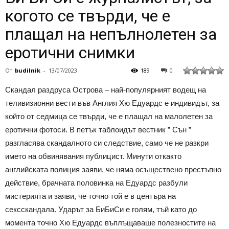
когото се твърди, че е
плащал на непълнолетен за
еротични снимки
От
budilnik
-
13/07/2023
189
0
Скандал раздруса Острова – най-популярният водещ на
теливизионни вести във Англия Хю Едуардс е индивидът, за
който от седмица се твърди, че е плащал на малолетен за
еротични фотоси. В петък таблоидът вестник ” Сън ”
разгласява скандалното си следствие, само че не разкри
името на обвинявания публицист. Минути откакто
английската полиция заяви, че няма осъществено престъпно
действие, брачната половинка на Едуардс разбули
мистерията и заяви, че точно той е в центъра на
сексскандала. Ударът за БиБиСи е голям, тъй като до
момента точно Хю Едуардс въплъщаваше полезностите на