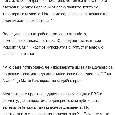
” Знам, че Хю откровено съжалява, че толкоз доста негови
сътрудници бяха наранени от спекулациите, които се
тиражират в медиите. Надяваме се, че с това изказване ще
сложим завършек на това. ”
Водещият е краткотрайно отхвърлен от работа,
само че не е подавал оставка. Според адвокати, в този
момент ” Сън ” – част от империята на Рупърт Мърдок, е
застрашен от съд.
” Ако бъде потвърдено, че изказванията им за Хю Едуардс са
погрешни, това може да има съществени последици за ” Сън
“, съобщи Матю Гил, юрист по медийно право.
Медиите на Мърдок са в директна конкуренция с BBC и
сходен удар по престижа и доверието към публичната
телевизия би могъл да им донесе дивиденти. Но
евентуалното съсипване на кариерата на Хю Едуардс може