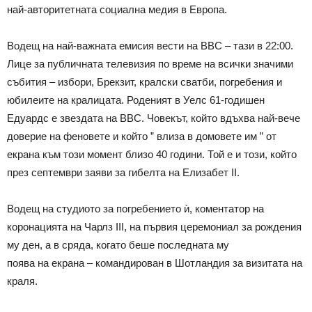
най-авторитетната социална медия в Европа.
Водещ на най-важната емисия вести на BBC – тази в 22:00.
Лице за публичната телевизия по време на всички значими
събития – избори, Брекзит, кралски сватби, погребения и
юбилеите на кралицата. Роденият в Уелс 61-годишен
Едуардс е звездата на BBC. Човекът, който вдъхва най-вече
доверие на феновете и който ” влиза в домовете им ” от
екрана към този момент близо 40 години. Той е и този, който
през септември заяви за гибелта на Елизабет II.
Водещ на студиото за погребението ѝ, коментатор на
коронацията на Чарлз III, на първия церемониал за рождения
му ден, а в сряда, когато беше последната му
поява на екрана – командирован в Шотландия за визитата на
краля.