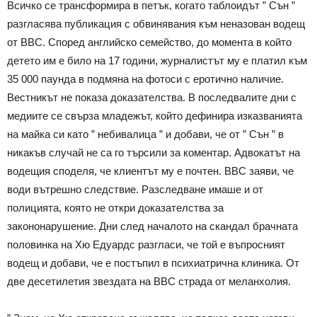
Всичко се трансформира в петък, когато таблоидът ” Сън ”
разгласява публикация с обвинявания към неназован водещ
от BBC. Според английско семейство, до момента в който
детето им е било на 17 години, журналистът му е платил към
35 000 паунда в подмяна на фотоси с еротично наличие.
Вестникът не показа доказателства. В последвалите дни с
медиите се свърза младежът, който дефинира изказванията
на майка си като ” небивалица ” и добави, че от ” Сън ” в
никакъв случай не са го търсили за коментар. Адвокатът на
водещия споделя, че клиентът му е почтен. BBC заяви, че
води вътрешно следствие. Разследване имаше и от
полицията, която не откри доказателства за
закононарушение. Дни след началото на скандал брачната
половинка на Хю Едуардс разгласи, че той е въпросният
водещ и добави, че е постъпил в психиатрична клиника. От
две десетилетия звездата на BBC страда от меланхолия.