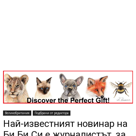
Великобритания
Подбрани от редактора
Най-известният новинар на
Би Би Си е журналистът, за