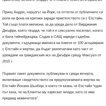
Принц Андрю, херцогът на Йорк, се оттегли от публичните си
роли на фона на критики заради приятелството си с Епстайн.
Той също плати милиони, за да уреди дело от Вирджиния
Джъфри, която твърди, че той я е сексуално посегнал, когато
е била тийнейджърка. Съдия в САЩ нареди съдебни
документи, съдържащи имената на повече от 100 асоциирани
с Епстайн и жертви, да бъдат разпечатани като част от
уреждане на гражданския иск на Джъфри срещу Максуел от
2015 г.
Първият пакет документи, публикуван в сряда вечерта,
включваше свидетелството на предполагаемата жертва на
Епстайн Йохана Шьоберг, в което тя казва, че Епстайн “един
път каза, че на Клинтън му харесват млади, като се има
предвид момичетата”.