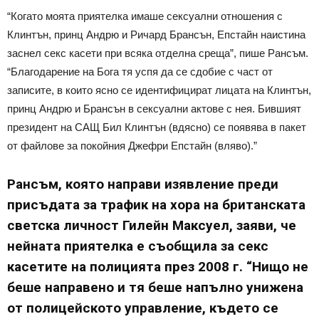
“Когато моята приятелка имаше сексуални отношения с
Клинтън, принц Андрю и Ричард Брансън, Епстайн наистина
заснел секс касети при всяка отделна среща”, пише Рансъм.
“Благодарение на Бога тя успя да се сдобие с част от
записите, в които ясно се идентифицират лицата на Клинтън,
принц Андрю и Брансън в сексуални актове с нея. Бившият
президент на САЩ Бил Клинтън (вдясно) се появява в пакет
от файлове за покойния Джефри Епстайн (вляво).”
Рансъм, която направи изявление преди
присъдата за трафик на хора на британската
светска личност Гилейн Максуел, заяви, че
нейната приятелка е съобщила за секс
касетите на полицията през 2008 г. “Нищо не
беше направено и тя беше напълно унижена
от полицейското управление, където се