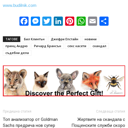
www.budilnik.com
Facebook
Messenger
Twitter
LinkedIn
Pinterest
WhatsApp
Email
Sha
ТАГОВЕ
Бил Клинтън
Джефри Епстайн
новини
принц Андрю
Ричард Брансън
секс касети
скандал
съдебни дела
Предишна статия
Следваща статия
Топ анализатор от Goldman
Жертвите на скандала с
Sachs предрича нов супер
Пощенските служби скоро