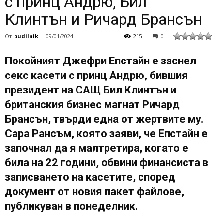
с принц Андрю, Бил
Клинтън и Ричард Брансън
От
budilnik
-
09/01/2024
215
0
Покойният Джефри Епстайн е заснел
секс касети с принц Андрю, бившия
президент на САЩ Бил Клинтън и
британския бизнес магнат Ричард
Брансън, твърди една от жертвите му.
Сара Рансъм, която заяви, че Епстайн е
започнал да я малтретира, когато е
била на 22 години, обвини финансиста в
записването на касетите, според
документ от новия пакет файлове,
публикуван в понеделник.