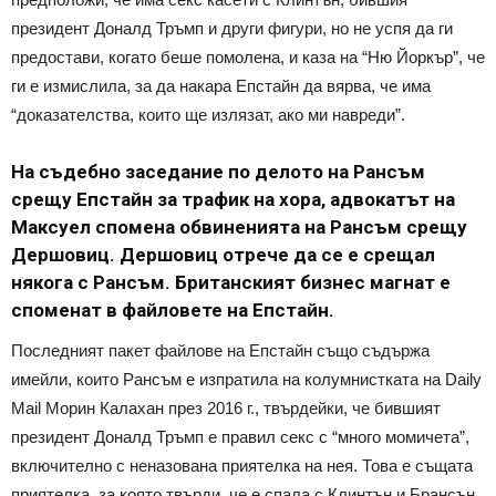
президент Доналд Тръмп и други фигури, но не успя да ги
предостави, когато беше помолена, и каза на “Ню Йоркър”, че
ги е измислила, за да накара Епстайн да вярва, че има
“доказателства, които ще излязат, ако ми навреди”.
На съдебно заседание по делото на Рансъм
срещу Епстайн за трафик на хора, адвокатът на
Максуел спомена обвиненията на Рансъм срещу
Дершовиц. Дершовиц отрече да се е срещал
някога с Рансъм. Британският бизнес магнат е
споменат в файловете на Епстайн.
Последният пакет файлове на Епстайн също съдържа
имейли, които Рансъм е изпратила на колумнистката на Daily
Mail Морин Калахан през 2016 г., твърдейки, че бившият
президент Доналд Тръмп е правил секс с “много момичета”,
включително с неназована приятелка на нея. Това е същата
приятелка, за която твърди, че е спала с Клинтън и Брансън.