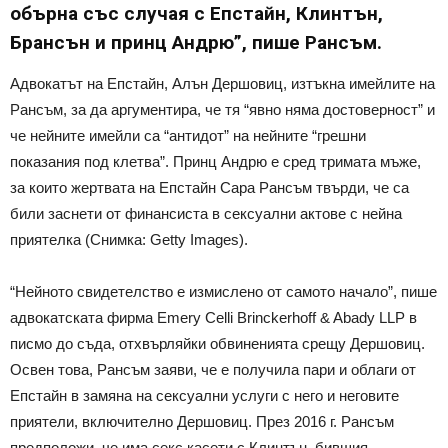
обърна със случая с Епстайн, Клинтън,
Брансън и принц Андрю”, пише Рансъм.
Адвокатът на Епстайн, Алън Дершовиц, изтъкна имейлите на
Рансъм, за да аргументира, че тя “явно няма достоверност” и
че нейните имейли са “антидот” на нейните “грешни
показания под клетва”. Принц Андрю е сред тримата мъже,
за които жертвата на Епстайн Сара Рансъм твърди, че са
били заснети от финансиста в сексуални актове с нейна
приятелка (Снимка: Getty Images).
“Нейното свидетелство е измислено от самото начало”, пише
адвокатската фирма Emery Celli Brinckerhoff & Abady LLP в
писмо до съда, отхвърляйки обвиненията срещу Дершовиц.
Освен това, Рансъм заяви, че е получила пари и облаги от
Епстайн в замяна на сексуални услуги с него и неговите
приятели, включително Дершовиц. През 2016 г. Рансъм
предположи, че има секс касети с Клинтън, бившия