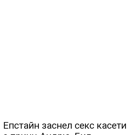
Епстайн заснел секс касети