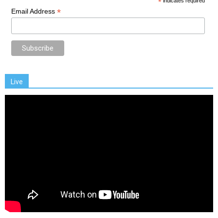
*
indicates required
*
Email Address
Live