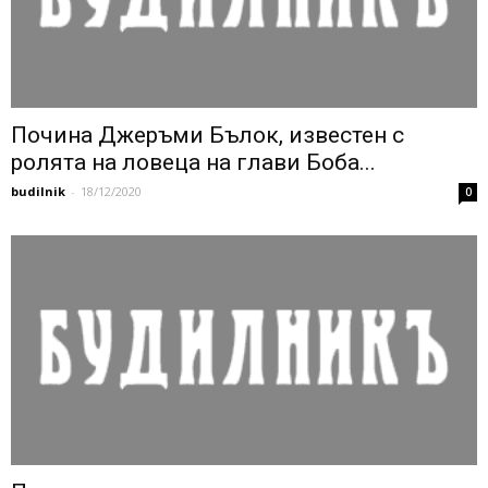
Почина Джеръми Бълок, известен с
ролята на ловеца на глави Боба...
budilnik
-
18/12/2020
0