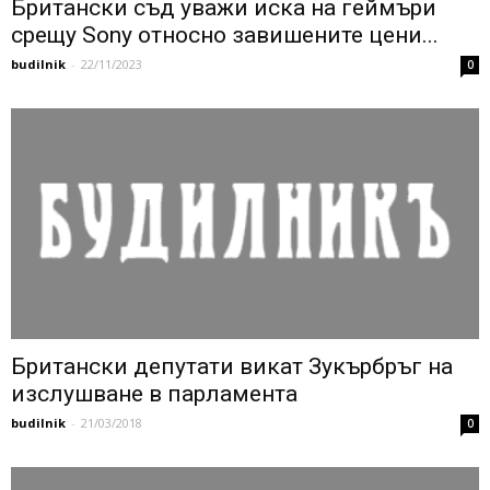
Британски съд уважи иска на геймъри
срещу Sony относно завишените цени...
budilnik
-
22/11/2023
0
Британски депутати викат Зукърбръг на
изслушване в парламента
budilnik
-
21/03/2018
0