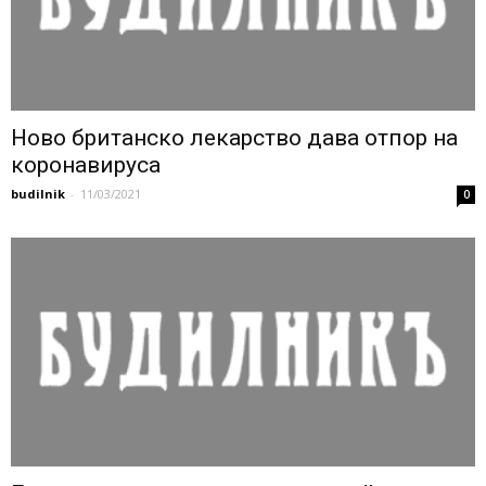
Ново британско лекарство дава отпор на
коронавируса
budilnik
-
11/03/2021
0