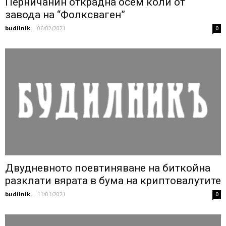
Перничанин открадна осем коли от
завода на “Фолксваген”
budilnik
-
06/02/2021
0
Двудневното поевтиняване на биткойна
разклати вярата в бума на криптовалутите
budilnik
-
11/01/2021
0