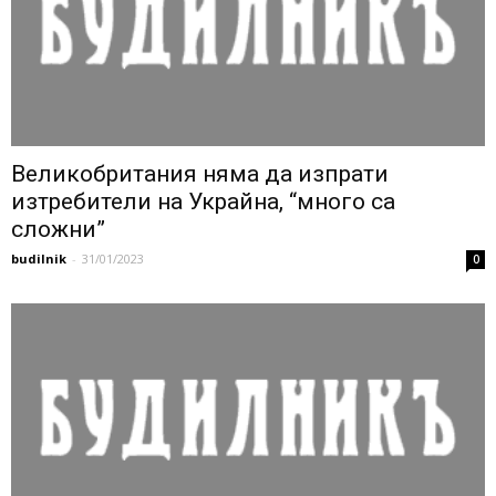
Великобритания няма да изпрати
изтребители на Украйна, “много са
сложни”
budilnik
-
31/01/2023
0