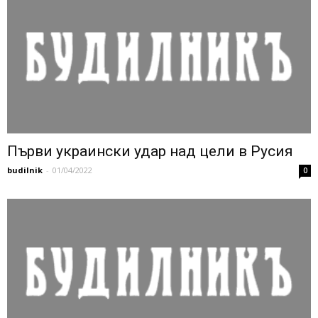
Първи украински удар над цели в Русия
budilnik
-
01/04/2022
0