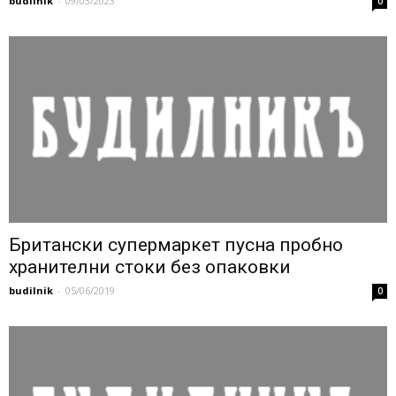
budilnik
-
09/03/2023
0
Британски супермаркет пусна пробно
хранителни стоки без опаковки
budilnik
-
05/06/2019
0