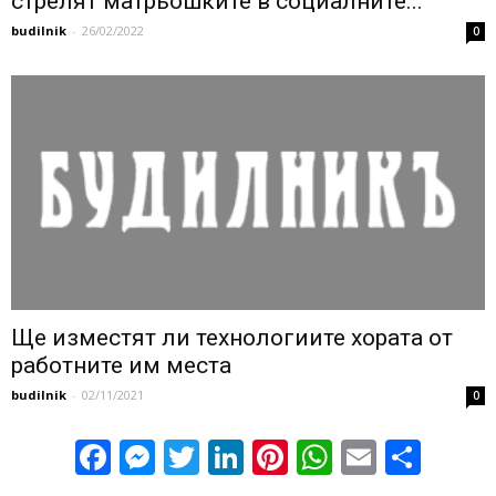
стрелят матрьошките в социалните...
budilnik
-
26/02/2022
0
Ще изместят ли технологиите хората от
работните им места
budilnik
-
02/11/2021
0
Facebook
Messenger
Twitter
LinkedIn
Pinterest
WhatsApp
Email
Sha