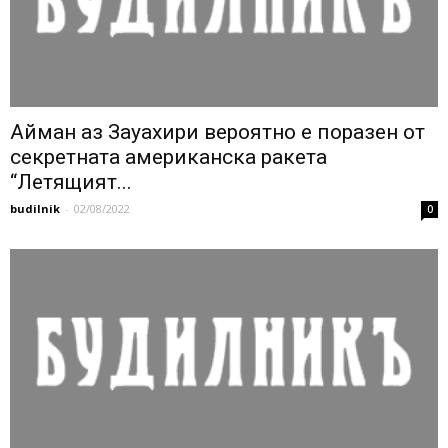
Айман аз Зауахири вероятно е поразен от
секретната американска ракета
“Летящият...
budilnik
-
02/08/2022
0