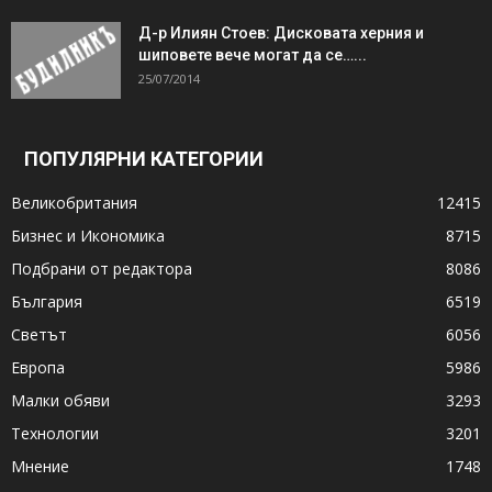
Д-р Илиян Стоев: Дисковата херния и
шиповете вече могат да се…...
25/07/2014
ПОПУЛЯРНИ КАТЕГОРИИ
Великобритания
12415
Бизнес и Икономика
8715
Подбрани от редактора
8086
България
6519
Светът
6056
Европа
5986
Малки обяви
3293
Технологии
3201
Мнение
1748