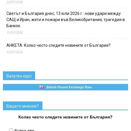
22/07/2026
Светът и България днес, 13 юли 2026 г.: нови удари между
САЩ и Иран, жеги и пожари във Великобритания, трагедия в
Банкок
13/07/2026
АНКЕТА: Колко често следите новините от България?
12/07/2026
Валутен курс
British Pound Exchange Rate
Вашето мнение?
Колко често следите новините от България?
Всеки ден