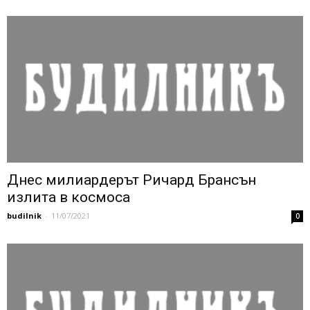
Днес милиардерът Ричард Брансън
излита в космоса
budilnik
-
11/07/2021
0