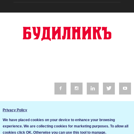
© 2016 Будилник. Всички права запазени.
Privacy Policy
Уебсайт изработка от Go Live UK
We have placed cookies on your device to enhance your browsing
Общи условия
experience. We are collecting cookies for marketing purposes. To allow all
Ние използваме бисквитки за да подобрим услугите си. Ако
cookies click OK. Otherwise you can use this tool to manage.