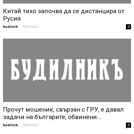
Китай тихо започва да се дистанцира от
Русия
budilnik
-
18/03/2022
0
Прочут мошеник, свързан с ГРУ, е давал
задачи на българите, обвинени...
budilnik
-
26/09/2023
0