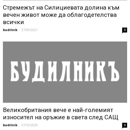
Стремежът на Силициевата долина към
вечен живот може да облагодетелства
всички
budilnik
-
27/09/2021
0
Великобритания вече е най-големият
износител на оръжие в света след САЩ
budilnik
-
07/10/2020
0