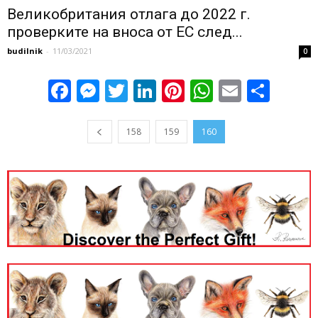
Великобритания отлага до 2022 г.
проверките на вноса от ЕС след...
budilnik
-
11/03/2021
0
Facebook
Messenger
Twitter
LinkedIn
Pinterest
WhatsApp
Email
Sha
158
159
160