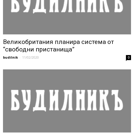
Великобритания планира система от
“свободни пристанища”
budilnik
-
11/02/2020
0