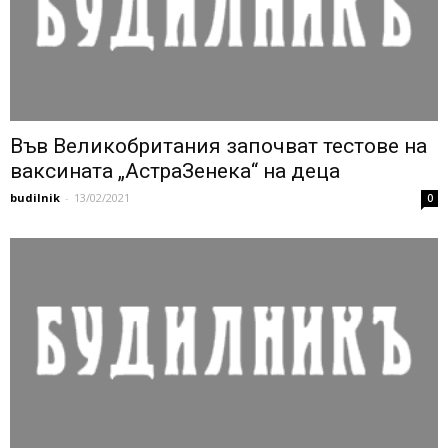
Във Великобритания започват тестове на
ваксината „АстраЗенека“ на деца
budilnik
-
13/02/2021
0