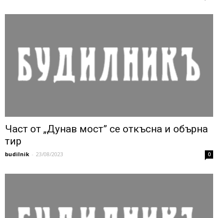
Част от „Дунав мост” се откъсна и обърна
тир
budilnik
-
23/08/2023
0