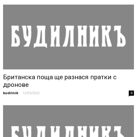
Британска поща ще разнася пратки с
дронове
budilnik
-
12/05/2022
0