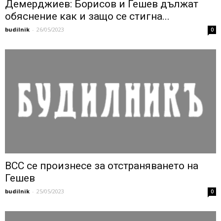
Демерджиев: Борисов и Гешев дължат
обяснение как и защо се стигна...
budilnik
-
26/05/2023
0
ВСС се произнесе за отстраняването на
Гешев
budilnik
-
25/05/2023
0