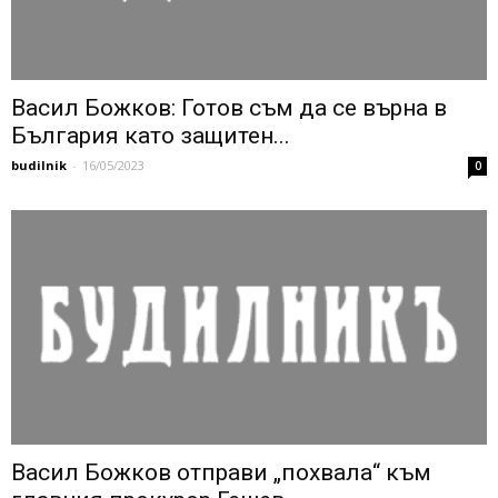
Васил Божков: Готов съм да се върна в
България като защитен...
budilnik
-
16/05/2023
0
Васил Божков отправи „похвала“ към