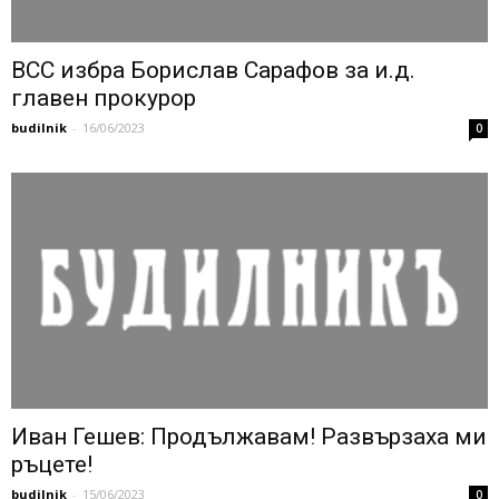
ВСС избра Борислав Сарафов за и.д.
главен прокурор
budilnik
-
16/06/2023
0
Иван Гешев: Продължавам! Развързаха ми
ръцете!
budilnik
-
15/06/2023
0