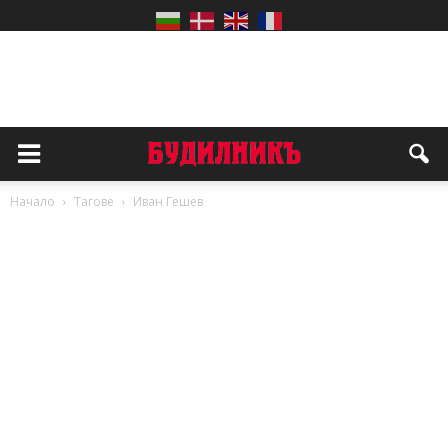
Начало
Тагове
Иван Гешев