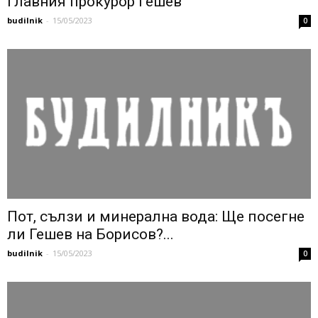
главния прокурор Гешев
budilnik
-
15/05/2023
0
Пот, сълзи и минерална вода: Ще посегне
ли Гешев на Борисов?...
budilnik
-
15/05/2023
0