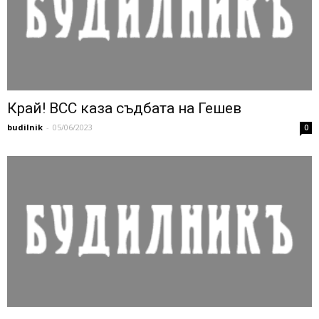
Край! ВСС каза съдбата на Гешев
budilnik
-
05/06/2023
0