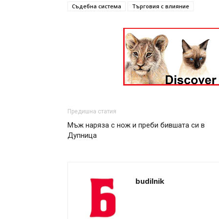
Съдебна система
Търговия с влияние
Предишна статия
Мъж наряза с нож и преби бившата си в
Дупница
budilnik