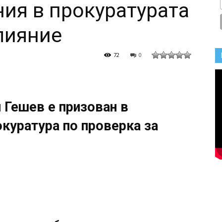
ния в прокуратурата
влияние
72
0
 Гешев е призован в
куратура по проверка за