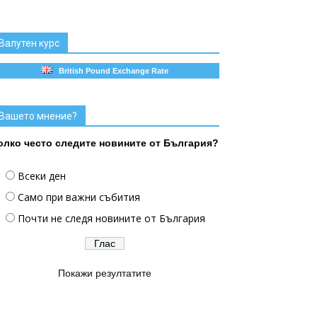
Валутен курс
British Pound Exchange Rate
Вашето мнение?
олко често следите новините от България?
Всеки ден
Само при важни събития
Почти не следя новините от България
Покажи резултатите