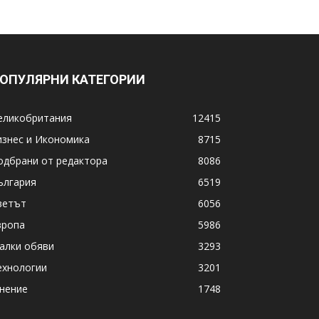
ОПУЛЯРНИ КАТЕГОРИИ
еликобритания
12415
изнес и Икономика
8715
одбрани от редактора
8086
ългария
6519
ветът
6056
вропа
5986
алки обяви
3293
ехнологии
3201
нение
1748