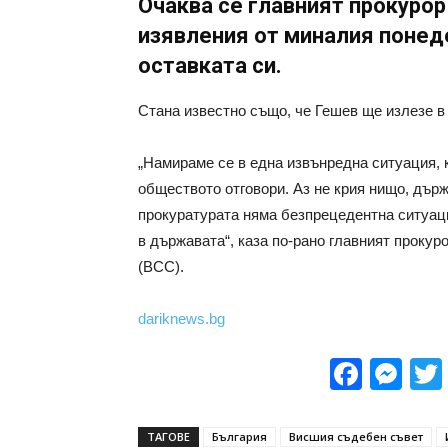
Очаква се главният прокурор
изявления от миналия понед
оставката си.
Стана известно също, че Гешев ще излезе в 
„Намираме се в една извънредна ситуация, 
обществото отговори. Аз не крия нищо, държ
прокуратурата няма безпрецедентна ситуац
в държавата“, каза по-рано главният проку
(ВСС).
dariknews.bg
Face
Me
ТАГОВЕ
България
Висшия съдебен съвет