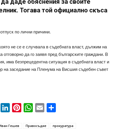
 да даде обяснения за своите
елник. Тогава той официално скъса
отпуск по лични причини.
която не се е случвала в съдебната власт, дължим на
а отговорно да го заявя пред българските граждани. В
ия, има безпрецедентна ситуация в съдебната власт и
рор на заседание на Пленума на Висшия съдебен съвет
book
ssenger
Twitter
LinkedIn
Pinterest
WhatsApp
Email
Share
Иван Гешев
Правосъдие
прокуратура