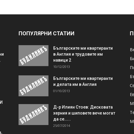
ПОПУЛЯРНИ СТАТИИ
П
Българските ми квартиранти
В
ни
в Англия и трудовите им
Б
,
навици 2
10/12/2013
П
Б
Българските ми квартиранти
и делата им в Англия
С
01/10/2013
Е
 И
М
Д-р Илиян Стоев: Дисковата
Т
херния и шиповете вече могат
да се…...
М
25/07/2014
,