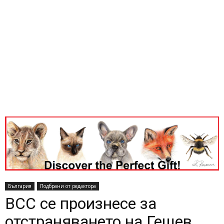
България
Подбрани от редактора
ВСС се произнесе за
отстраняването на Гешев