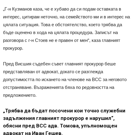
„Г-н Кузманов каза, че е хубаво да си подам оставката в
интерес, цитирам неточно, на семейството ми и в интерес на
цялата ситуация. Това е обстоятелство, което трябва да
бъде оценено в хода на цялата процедура. Записът на
разговора с г-н Стоев не е правен от мен“, каза главният
прокурор.
Пред Висшия съдебен съвет главният прокурор беше
представляван от адвокат, докато се разглежда
допустимостта по искането на членове на ВСС за неговото
отстраняване. Възраженията бяха по редовността на
предложението.
„Трябва да бъдат посочени кои точно служебни
задължения главният прокурор е нарушил“,
обясни пред ВСС адв. Томова, упълномощен
адвокат на Иван Гешев.