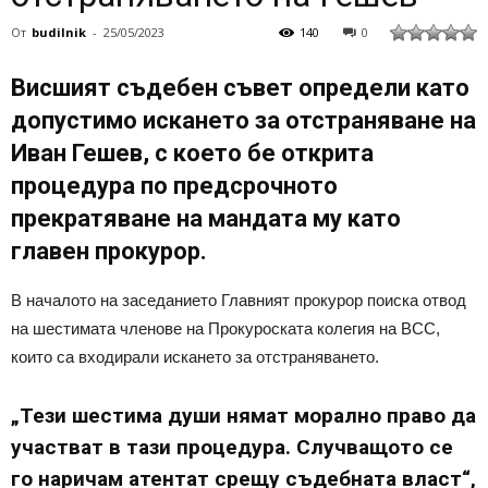
От
budilnik
-
25/05/2023
140
0
Висшият съдебен съвет определи като
допустимо искането за отстраняване на
Иван Гешев, с което бе открита
процедура по предсрочното
прекратяване на мандата му като
главен прокурор.
В началото на заседанието Главният прокурор поиска отвод
на шестимата членове на Прокуроската колегия на ВСС,
които са входирали искането за отстраняването.
„Тези шестима души нямат морално право да
участват в тази процедура. Случващото се
го наричам атентат срещу съдебната власт“,