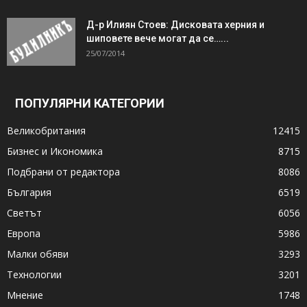
Д-р Илиян Стоев: Дисковата херния и
шиповете вече могат да се…...
25/07/2014
ПОПУЛЯРНИ КАТЕГОРИИ
Великобритания
12415
Бизнес и Икономика
8715
Подбрани от редактора
8086
България
6519
Светът
6056
Европа
5986
Малки обяви
3293
Технологии
3201
Мнение
1748