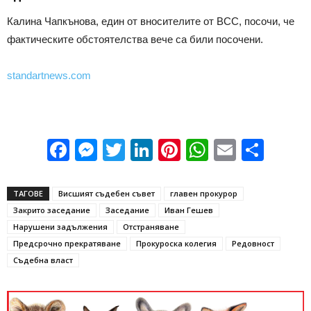
Калина Чапкънова, един от вносителите от ВСС, посочи, че
фактическите обстоятелства вече са били посочени.
standartnews.com
Facebook
Messenger
Twitter
LinkedIn
Pinterest
WhatsApp
Email
Sha
ТАГОВЕ
Висшият съдебен съвет
главен прокурор
Закрито заседание
Заседание
Иван Гешев
Нарушени задължения
Отстраняване
Предсрочно прекратяване
Прокуроска колегия
Редовност
Съдебна власт