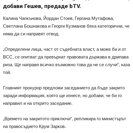
добави Гешев, предаде bTV.
Калина Чапкънова, Йордан Стоев, Гергана Мутафова,
Светлана Бошнакова и Георги Кузманов бяха категорични, че
няма да си направят отвод.
„Определени лица, част от съдебната власт, а може би и от
ВСС, се опитват да превърнат правовата държава в дрипава
риза. Ще направя всичко възможно това да не се случи“, каза
той.
Главният прокурор предложи заседанието да бъде закрито
заради информация, която ще изнесе, но добави, че би го
направил и на открито заседание.
„Времето на закритото приключи“, репликира го министърът
на правосъдието Крум Зарков.