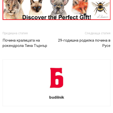
Предишна статия
Следваща статия
Почина кралицата на
29-годишна родилка почина в
рокендрола Тина Търнър
Русе
budilnik