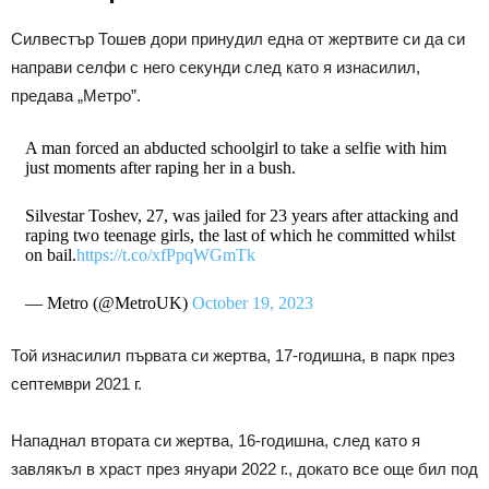
Силвестър Тошев дори принудил една от жертвите си да си
направи селфи с него секунди след като я изнасилил,
предава „Метро”.
A man forced an abducted schoolgirl to take a selfie with him
just moments after raping her in a bush.
Silvestar Toshev, 27, was jailed for 23 years after attacking and
raping two teenage girls, the last of which he committed whilst
on bail.
https://t.co/xfPpqWGmTk
— Metro (@MetroUK)
October 19, 2023
Той изнасилил първата си жертва, 17-годишна, в парк през
септември 2021 г.
Нападнал втората си жертва, 16-годишна, след като я
завлякъл в храст през януари 2022 г., докато все още бил под