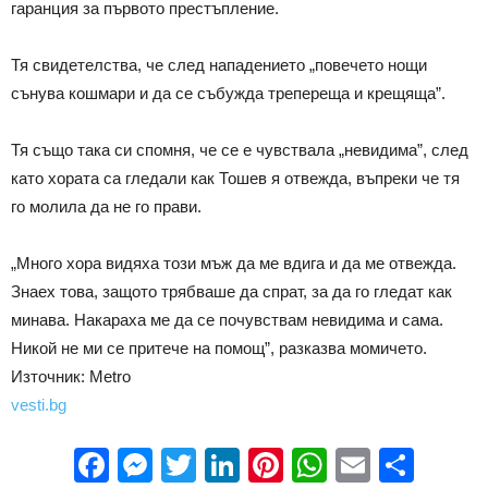
гаранция за първото престъпление.
Тя свидетелства, че след нападението „повечето нощи
сънува кошмари и да се събужда трепереща и крещяща”.
Тя също така си спомня, че се е чувствала „невидима”, след
като хората са гледали как Тошев я отвежда, въпреки че тя
го молила да не го прави.
„Много хора видяха този мъж да ме вдига и да ме отвежда.
Знаех това, защото трябваше да спрат, за да го гледат как
минава. Накараха ме да се почувствам невидима и сама.
Никой не ми се притече на помощ”, разказва момичето.
Източник: Metro
vesti.bg
Facebook
Messenger
Twitter
LinkedIn
Pinterest
WhatsApp
Email
Sha