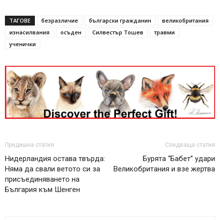
ТАГОВЕ
безразличие
български гражданин
великобритания
изнасилвания
осъден
Силвестър Тошев
травми
ученички
Предишна статия
Следваща статия
Нидерландия остава твърда:
Бурята “Бабет” удари
Няма да свали ветото си за
Великобритания и взе жертва
присъединяването на
България към Шенген