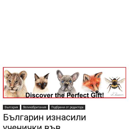
България
Великобритания
Подбрани от редактора
Българин изнасили
ученички във