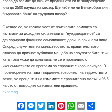
право да вземат до 80% от предишното си възнаграждение
или до 2500 паунда на месец. Ще избегне ли Великобритания
“кървавата баня” на трудовия пазар?
Оказало се, че голяма част от поискалите помощта са
излъгали за доходите си, а някои от “нуждаещите се” са
декларирали фалшива самоличност, дори на починали лица.
Според служителя на министерството, правителството
отказва да признае публично мащаба на злоупотребите, тъй
като това може да означава, че се е провалило с
икономическата си програма за справяне с коронавируса. В
противоречие на това твърдение, говорител на ведомството
заяви, че процентът на измамите е сравнително малък и 96,5
на сто от помощите са изплатени правилно.
expert.bg
Facebook
Messenger
Twitter
LinkedIn
Pinterest
WhatsApp
Email
Sha