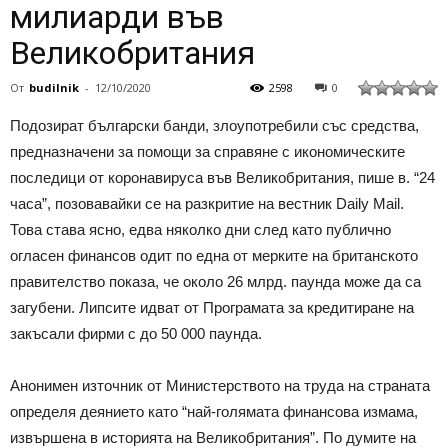
милиарди във
Великобритания
От
budilnik
-
12/10/2020
2598
0
Подозират български банди, злоупотребили със средства,
предназначени за помощи за справяне с икономическите
последици от коронавируса във Великобритания, пише в. “24
часа”, позовавайки се на разкритие на вестник Daily Mail.
Това става ясно, едва няколко дни след като публично
огласен финансов одит по една от мерките на британското
правителство показа, че около 26 млрд. паунда може да са
загубени. Липсите идват от Програмата за кредитиране на
закъсали фирми с до 50 000 паунда.
Анонимен източник от Министерството на труда на страната
определя деянието като “най-голямата финансова измама,
извършена в историята на Великобритания”. По думите на