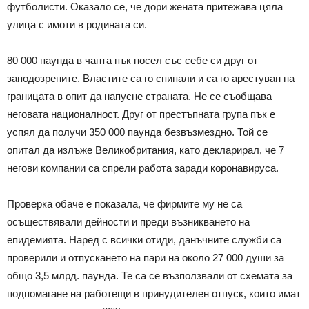
футболисти. Оказало се, че дори жената притежава цяла
улица с имоти в родината си.
80 000 паунда в чанта пък носел със себе си друг от
заподозрените. Властите са го спипали и са го арестуван на
границата в опит да напусне страната. Не се съобщава
неговата националност. Друг от престъпната група пък е
успял да получи 350 000 паунда безвъзмездно. Той се
опитал да излъже Великобритания, като декларирал, че 7
негови компании са спрели работа заради коронавируса.
Проверка обаче е показала, че фирмите му не са
осъществявали дейности и преди възникването на
епидемията. Наред с всички отиди, данъчните служби са
проверили и отпускането на пари на около 27 000 души за
общо 3,5 млрд. паунда. Те са се възползвали от схемата за
подпомагане на работещи в принудителен отпуск, които имат