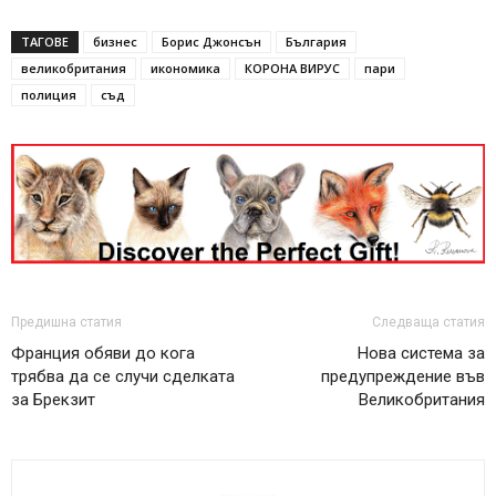
ТАГОВЕ
бизнес
Борис Джонсън
България
великобритания
икономика
КОРОНА ВИРУС
пари
полиция
съд
Предишна статия
Следваща статия
Франция обяви до кога
Нова система за
трябва да се случи сделката
предупреждение във
за Брекзит
Великобритания