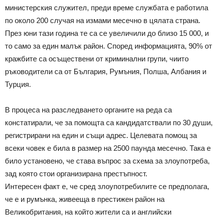
министерския служител, преди време службата е работила
по около 200 случая на измами месечно в цялата страна.
През юни тази година те са се увеличили до близо 15 000, и
то само за един малък район. Според информацията, 90% от
кражбите са осъществени от криминални групи, чиито
ръководители са от България, Румъния, Полша, Албания и
Турция.
В процеса на разследването органите на реда са
констатирали, че за помощта са кандидатствали по 30 души,
регистрирани на един и същи адрес. Целевата помощ за
всеки човек е била в размер на 2500 паунда месечно. Така е
било установено, че става въпрос за схема за злоупотреба,
зад която стои организирана престъпност.
Интересен факт е, че сред злоупотребилите се предполага,
че е и румънка, живееща в престижен район на
Великобритания, на който жители са и английски