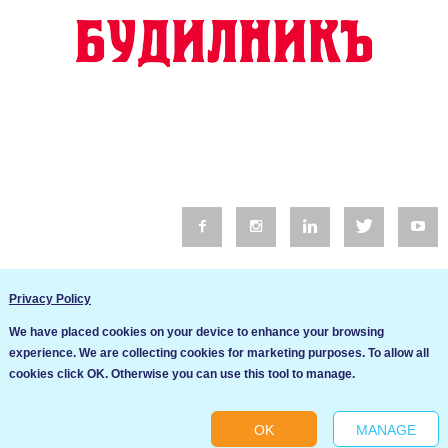
© 2016 Будилник. Всички права запазени.
Privacy Policy
Уебсайт изработка от Go Live UK
We have placed cookies on your device to enhance your browsing
Общи условия
experience. We are collecting cookies for marketing purposes. To allow all
Ние използваме бисквитки за да подобрим услугите си. Ако
cookies click OK. Otherwise you can use this tool to manage.
продължите да посещавате този сайт, ние приемаме, че се
Политика за сигурност и поверителност
съгласявате с използването им.
OK
MANAGE
Ok
Cookie settings