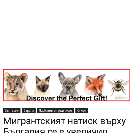
България
Европа
Подбрани от редактора
Спорт
Мигрантският натиск върху
България се е увеличил