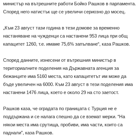
министър на вътрешните работи Бойко Рашков в парламента.
Според него натистък ще се увеличи сериозно до мосец.
„Към 23 август тази година в тези домове за временно
настаняване на чужденци са настанени 953 лица при общ
капацитет 1260, т.е. имаме 75,6% запълване“, каза Рашков.
Според данните, изнесени от вътрешния министър в
териториалните поделения на Държавната агенция за
бежанците има 5160 места, като капацитетът им може да
бъде увеличен на 6000. Към 23 август в тези поделения има
настанени 1476 лица, което е около 29 на сто заетост.
Рашков каза, че оградата по границата с Турция не е
поддържана и се налага спешно да се вземат мерки. “На
някои места има срутища, пробиви, има части, които са
паднали”, каза Рашков.