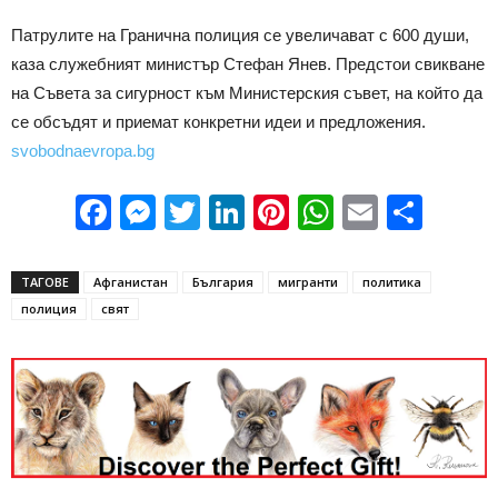
Патрулите на Гранична полиция се увеличават с 600 души,
каза служебният министър Стефан Янев. Предстои свикване
на Съвета за сигурност към Министерския съвет, на който да
се обсъдят и приемат конкретни идеи и предложения.
svobodnaevropa.bg
Facebook
Messenger
Twitter
LinkedIn
Pinterest
WhatsApp
Email
Sha
ТАГОВЕ
Афганистан
България
мигранти
политика
полиция
свят