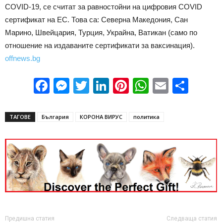
COVID-19, се считат за равностойни на цифровия COVID
сертификат на ЕС. Това са: Северна Македония, Сан
Марино, Швейцария, Турция, Украйна, Ватикан (само по
отношение на издаваните сертификати за ваксинация).
offnews.bg
Facebook
Messenger
Twitter
LinkedIn
Pinterest
WhatsApp
Email
Sha
ТАГОВЕ
България
КОРОНА ВИРУС
политика
Предишна статия
Следваща статия