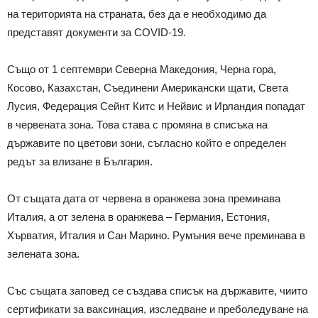
на територията на страната, без да е необходимо да
представят документи за COVID-19.
Също от 1 септември Северна Македония, Черна гора,
Косово, Казахстан, Съединени Американски щати, Света
Лусия, Федерация Сейнт Китс и Нейвис и Ирландия попадат
в червената зона. Това става с промяна в списъка на
държавите по цветови зони, съгласно който е определен
редът за влизане в България.
От същата дата от червена в оранжева зона преминава
Италия, а от зелена в оранжева – Германия, Естония,
Хърватия, Италия и Сан Марино. Румъния вече преминава в
зелената зона.
Със същата заповед се създава списък на държавите, чиито
сертификати за ваксинация, изследване и преболедуване на