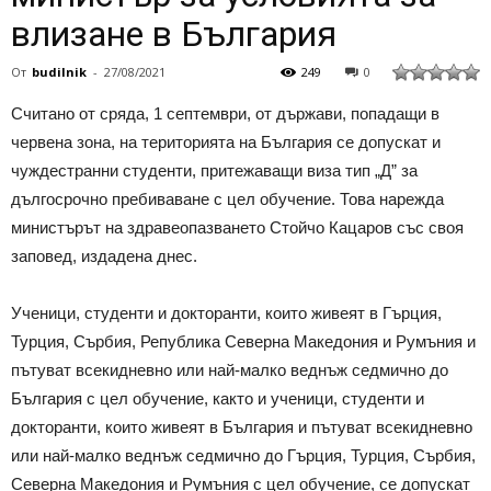
влизане в България
От
budilnik
-
27/08/2021
249
0
Считано от сряда, 1 септември, от държави, попадащи в
червена зона, на територията на България се допускат и
чуждестранни студенти, притежаващи виза тип „Д” за
дългосрочно пребиваване с цел обучение. Това нарежда
министърът на здравеопазването Стойчо Кацаров със своя
заповед, издадена днес.
Ученици, студенти и докторанти, които живеят в Гърция,
Турция, Сърбия, Република Северна Македония и Румъния и
пътуват всекидневно или най-малко веднъж седмично до
България с цел обучение, както и ученици, студенти и
докторанти, които живеят в България и пътуват всекидневно
или най-малко веднъж седмично до Гърция, Турция, Сърбия,
Северна Македония и Румъния с цел обучение, се допускат