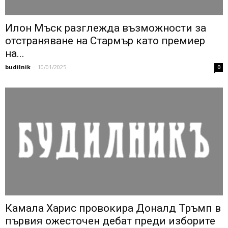
Илон Мъск разглежда възможности за
отстраняване на Стармър като премиер
на...
budilnik
-
10/01/2025
0
Камала Харис провокира Доналд Тръмп в
първия ожесточен дебат преди изборите