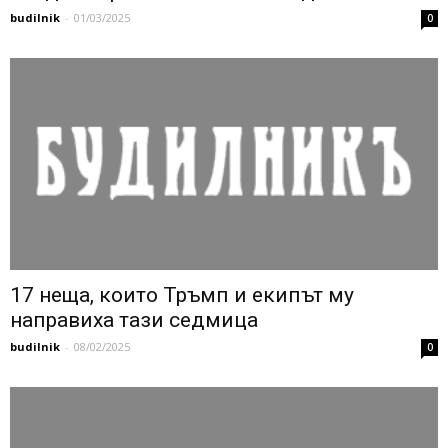
budilnik
-
01/03/2025
0
17 неща, които Тръмп и екипът му
направиха тази седмица
budilnik
-
08/02/2025
0