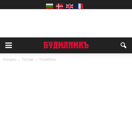
Начало
Тагове
политика