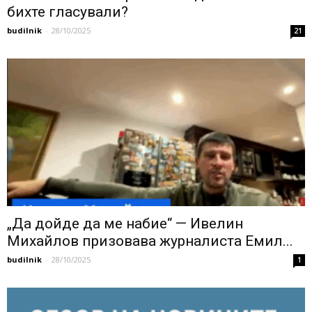
бихте гласували?
budilnik
-
28/10/2025
21
„Да дойде да ме набие“ — Ивелин
Михайлов призовава журналиста Емил...
budilnik
-
28/10/2025
1