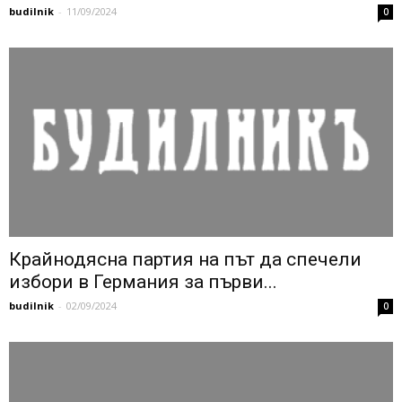
budilnik
-
11/09/2024
0
Крайнодясна партия на път да спечели
избори в Германия за първи...
budilnik
-
02/09/2024
0