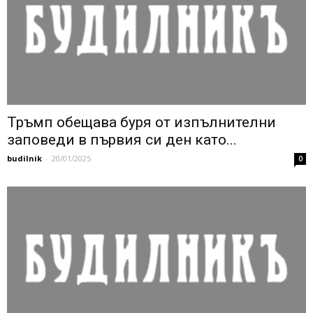
Тръмп обещава буря от изпълнителни
заповеди в първия си ден като...
budilnik
-
20/01/2025
0