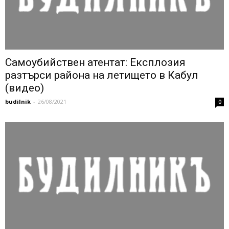
Самоубийствен атентат: Експлозия
разтърси района на летището в Кабул
(видео)
budilnik
-
26/08/2021
0