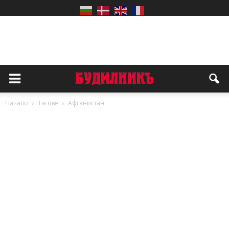
Начало
Тагове
Афганистан