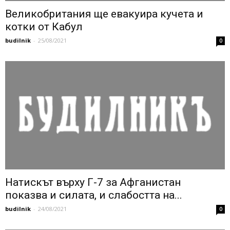
Великобритания ще евакуира кучета и
котки от Кабул
budilnik
-
25/08/2021
0
Натискът върху Г-7 за Афганистан
показва и силата, и слабостта на...
budilnik
-
24/08/2021
0