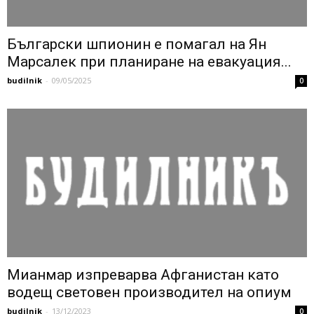
Български шпионин е помагал на Ян
Марсалек при планиране на евакуация...
budilnik
-
09/05/2025
0
Мианмар изпреварва Афганистан като
водещ световен производител на опиум
budilnik
-
13/12/2023
0