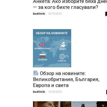
Анкета: Ако изборите бяха дне
— за кого бихте гласували?
budilnik
-
28/10/2025
Обзор на новините:
Великобритания, България,
Европа и света
budilnik
-
14/10/2025