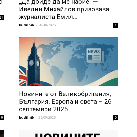
с
„Да дойде да ме набие“ —
Ивелин Михайлов призовава
журналиста Емил...
21
budilnik
-
28/10/2025
1
Новините от Великобритания,
България, Европа и света – 26
септември 2025
budilnik
-
26/09/2025
0
0