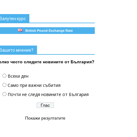
Валутен курс
British Pound Exchange Rate
Вашето мнение?
олко често следите новините от България?
Всеки ден
Само при важни събития
Почти не следя новините от България
Покажи резултатите