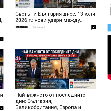
Светът и България днес, 13 юли
,
2026 г.: нови удари между...
budilnik
-
13/07/2026
2
5
ли
Най-важното от последните
дни: България,
Великобритания, Европа и
0