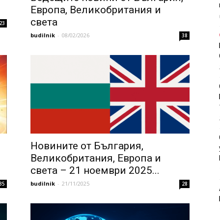
Европа, Великобритания и
света
23
budilnik
-
08/02/2026
38
Новините от България,
Великобритания, Европа и
света – 21 ноември 2025...
budilnik
-
21/11/2025
35
28