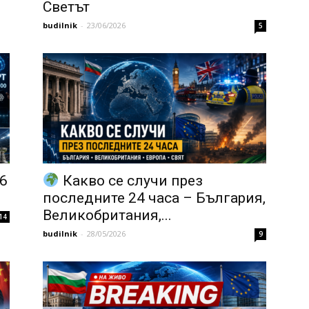
Светът
budilnik
-
23/06/2026
5
6
Какво се случи през
последните 24 часа – България,
Великобритания,...
14
budilnik
-
28/05/2026
9