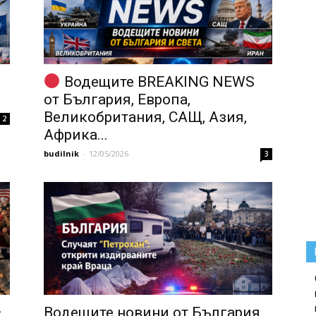
Водещите BREAKING NEWS
от България, Европа,
Великобритания, САЩ, Азия,
2
Африка...
budilnik
-
12/05/2026
3
–
Водещите новини от България,