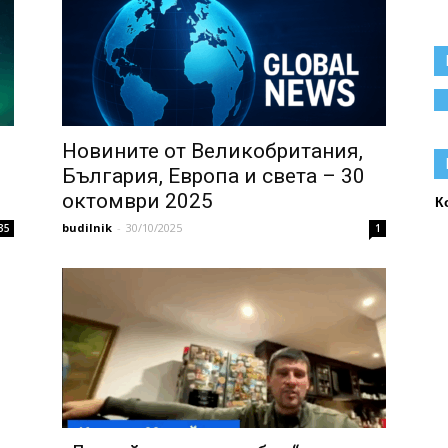
Новините от Великобритания,
България, Европа и света – 30
октомври 2025
К
budilnik
-
30/10/2025
35
1