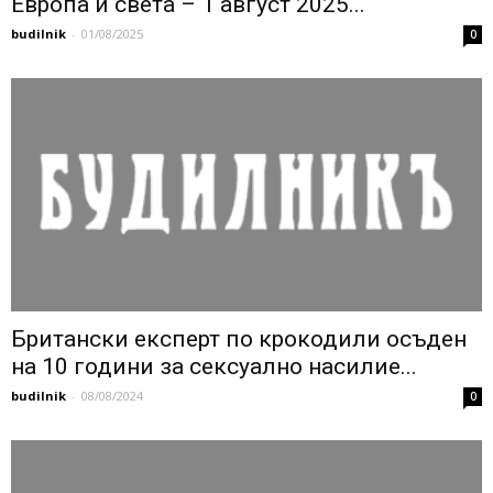
Европа и света – 1 август 2025...
budilnik
-
01/08/2025
0
Британски експерт по крокодили осъден
на 10 години за сексуално насилие...
budilnik
-
08/08/2024
0