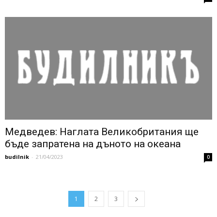
Медведев: Наглата Великобритания ще
бъде запратена на дъното на океана
budilnik
-
21/04/2023
0
1
2
3