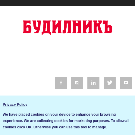
© 2016 Будилник. Всички права запазени.
Privacy Policy
Уебсайт изработка от Go Live UK
We have placed cookies on your device to enhance your browsing
Общи условия
experience. We are collecting cookies for marketing purposes. To allow all
Ние използваме бисквитки за да подобрим услугите си. Ако
cookies click OK. Otherwise you can use this tool to manage.
продължите да посещавате този сайт, ние приемаме, че се
Политика за сигурност и поверителност