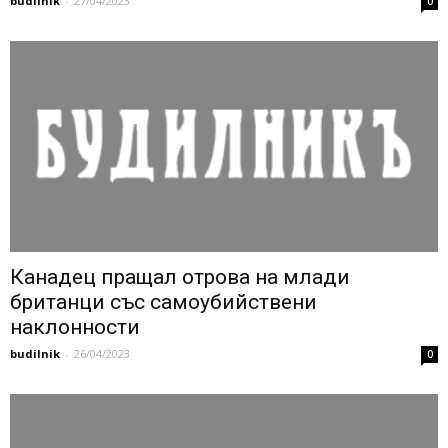
budilnik
-
27/04/2023
0
Канадец пращал отрова на млади
британци със самоубийствени
наклонности
budilnik
-
26/04/2023
0