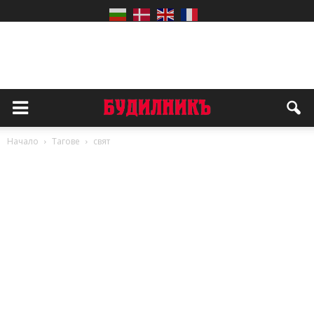
Начало
Тагове
свят