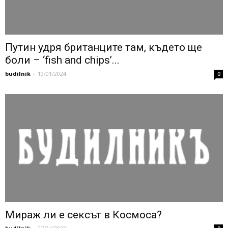
Путин удря британците там, където ще
боли – ‘fish and chips’...
budilnik
-
19/01/2024
0
Мираж ли е сексът в Космоса?