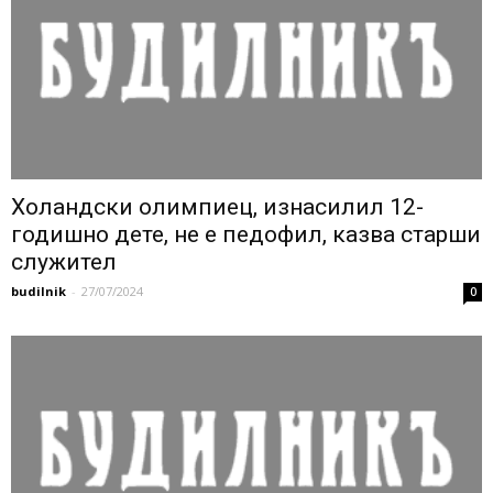
Холандски олимпиец, изнасилил 12-
годишно дете, не е педофил, казва старши
служител
budilnik
-
27/07/2024
0