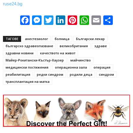
ruse24.bg
Facebook
Messenger
Twitter
LinkedIn
Pinterest
WhatsApp
Email
Sha
ТАГОВЕ
анестезиолог
болница
Български лекар
българско здравеопазване
великобритания
здраве
здравни новини
качеството на живот
Майер-Рокитански-Къстър-Хаузер
майчинство
медицински постижения
операционна зала
операция
реабилитация
редки синдром
родили деца
синдром
трансплантация на матка