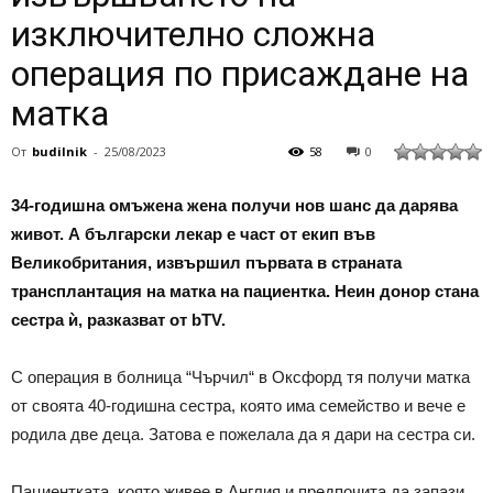
изключително сложна
операция по присаждане на
матка
От
budilnik
-
25/08/2023
58
0
34-годишна омъжена жена получи нов шанс да дарява
живот. А български лекар е част от екип във
Великобритания, извършил първата в страната
трансплантация на матка на пациентка. Неин донор стана
сестра ѝ, разказват от bTV.
С операция в болница “Чърчил“ в Оксфорд тя получи матка
от своята 40-годишна сестра, която има семейство и вече е
родила две деца. Затова е пожелала да я дари на сестра си.
Пациентката, която живее в Англия и предпочита да запази