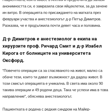
анонимността си, е замразила свои яйцеклетки, за да зачене
ин витро. В операцията по присаждането на матката през
февруари участва и анестезиологът д-р Петър Димитров.
Разказва, че е продължила почти девет часа и половина.
Д-р Димитров е анестезиолог в екипа на
хирурзите проф. Ричард Смит и д-р Изабел
Кирога от болниците на университета
Оксфорд.
“Повечето операции са за спасяваното на живот, малко са
обаче тези, които ти дават възможност да дадеш живот. В
този смисъл операцията е уникална. В света има около 90
такива операции и 49 родени деца. Така че успехи има в това
направление“, обяснява анестезиологът.
Пациентката е родена с редкия синдром на Майер-