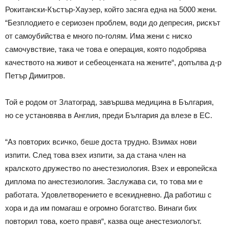
Рокитански-Къстър-Хаузер, който засяга една на 5000 жени.
“Безплодието е сериозен проблем, води до депресия, рискът
от самоубийства е много по-голям. Има жени с ниско
самочувствие, така че това е операция, която подобрява
качеството на живот и себеоценката на жените“, допълва д-р
Петър Димитров.
Той е родом от Златоград, завършва медицина в България,
но се установява в Англия, преди България да влезе в ЕС.
“Аз повторих всичко, беше доста трудно. Взимах нови
изпити. След това взех изпити, за да стана член на
кралското дружество по анестезиология. Взех и европейска
диплома по анестезиология. Заслужава си, то това ми е
работата. Удовлетворението е всекидневно. Да работиш с
хора и да им помагаш е огромно богатство. Винаги бих
повторил това, което правя“, казва още анестезиологът.