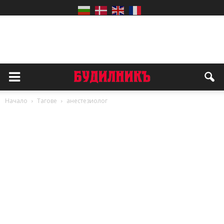
Начало
Тагове
анестезиолог