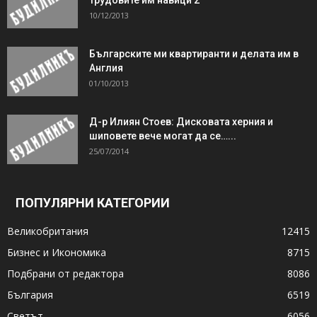
10/12/2013
Българските ми квартиранти и делата им в
Англия
01/10/2013
Д-р Илиян Стоев: Дисковата херния и
шиповете вече могат да се…...
25/07/2014
ПОПУЛЯРНИ КАТЕГОРИИ
Великобритания
12415
Бизнес и Икономика
8715
Подбрани от редактора
8086
България
6519
Светът
6056