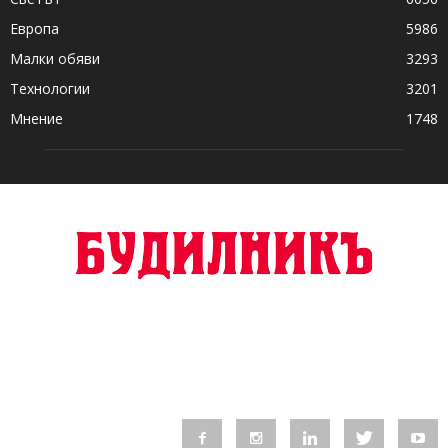
Европа
5986
Малки обяви
3293
Технологии
3201
Мнение
1748