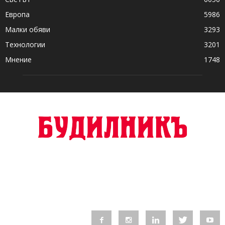
Европа
5986
Малки обяви
3293
Технологии
3201
Мнение
1748