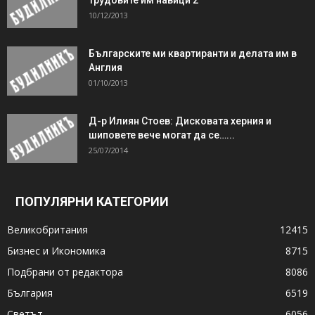
10/12/2013
Българските ми квартиранти и делата им в
Англия
01/10/2013
Д-р Илиян Стоев: Дисковата херния и
шиповете вече могат да се…...
25/07/2014
ПОПУЛЯРНИ КАТЕГОРИИ
Великобритания
12415
Бизнес и Икономика
8715
Подбрани от редактора
8086
България
6519
Светът
6056