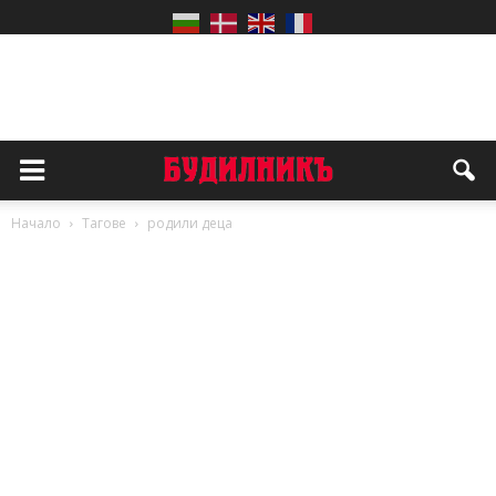
Начало
Тагове
родили деца