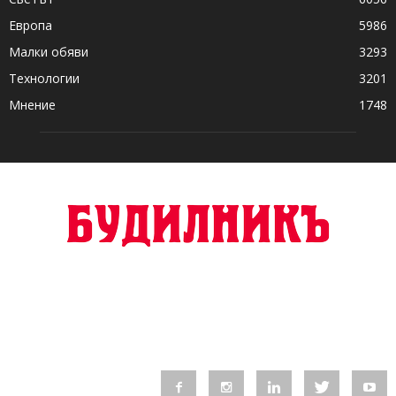
Европа
5986
Малки обяви
3293
Технологии
3201
Мнение
1748