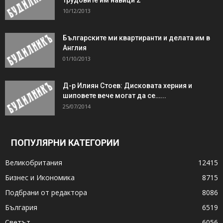
10/12/2013
Българските ми квартиранти и делата им в
Англия
01/10/2013
Д-р Илиян Стоев: Дисковата херния и
шиповете вече могат да се…...
25/07/2014
ПОПУЛЯРНИ КАТЕГОРИИ
Великобритания
12415
Бизнес и Икономика
8715
Подбрани от редактора
8086
България
6519
Светът
6056