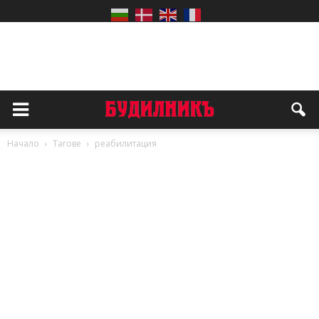
Начало
Тагове
реабилитация