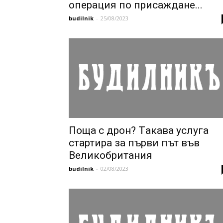
операция по присаждане...
budilnik
-
25/08/2023
Поща с дрон? Tакава услуга
стартира за първи път във
Великобритания
budilnik
-
02/08/2023