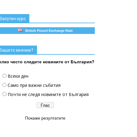
Валутен курс
British Pound Exchange Rate
Вашето мнение?
олко често следите новините от България?
Всеки ден
Само при важни събития
Почти не следя новините от България
Покажи резултатите