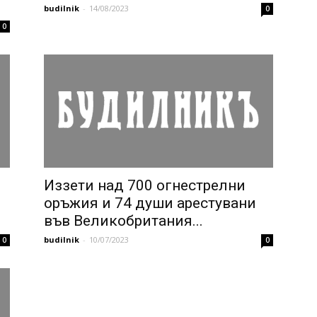
budilnik
-
14/08/2023
0
0
Иззети над 700 огнестрелни
оръжия и 74 души арестувани
във Великобритания...
budilnik
-
10/07/2023
0
0