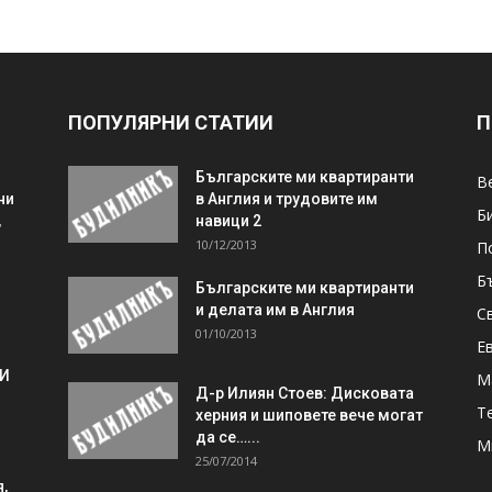
ПОПУЛЯРНИ СТАТИИ
П
Българските ми квартиранти
В
ни
в Англия и трудовите им
Б
,
навици 2
10/12/2013
П
Б
Българските ми квартиранти
и делата им в Англия
С
01/10/2013
Е
 И
М
Д-р Илиян Стоев: Дисковата
Т
херния и шиповете вече могат
да се…...
М
25/07/2014
,