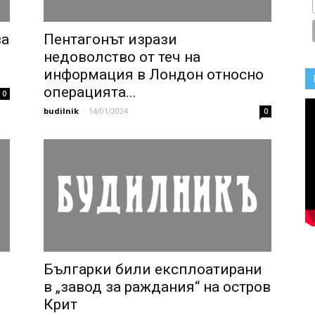
за
Пентагонът изрази
недоволство от теч на
информация в Лондон относно
операцията...
0
budilnik
-
14/01/2024
0
Българки били експлоатирани
в „завод за раждания“ на остров
Крит