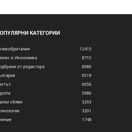
ОПУЛЯРНИ КАТЕГОРИИ
еликобритания
12415
изнес и Икономика
8715
одбрани от редактора
8086
ългария
6519
ветът
6056
вропа
5986
алки обяви
3293
ехнологии
3201
нение
1748