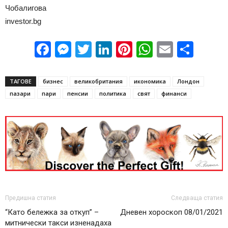
Чобалигова
investor.bg
Facebook
Messenger
Twitter
LinkedIn
Pinterest
WhatsApp
Email
Sha
ТАГОВЕ
бизнес
великобритания
икономика
Лондон
пазари
пари
пенсии
политика
свят
финанси
Предишна статия
Следваща статия
“Като бележка за откуп” –
Дневен хороскоп 08/01/2021
митнически такси изненадаха