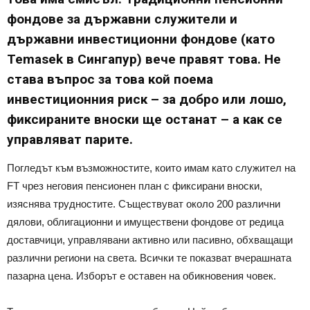
фондове за държавни служители и
държавни инвестиционни фондове (като
Temasek в Сингапур) вече правят това. Не
става въпрос за това кой поема
инвестиционния риск – за добро или лошо,
фиксираните вноски ще останат – а как се
управляват парите.
Погледът към възможностите, които имам като служител на
FT чрез неговия пенсионен план с фиксирани вноски,
изяснява трудностите. Съществуват около 200 различни
дялови, облигационни и имуществени фондове от редица
доставчици, управлявани активно или пасивно, обхващащи
различни региони на света. Всички те показват вчерашната
пазарна цена. Изборът е оставен на обикновения човек.