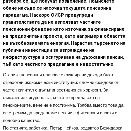
разбира се, ще получат позволение. Помислете
обаче накъде се насочва текущата пенсионна
парадигма. Наскоро ОИСР предупреди
правителствата да не използват частните
пенсиионни фондове като източник за финансиране
на предпочитани проекти, като например в областта
на възобновяемата енергия. Нараства търсенето на
публични инвестиции за изграждане на
инфраструктура и осигуряване на държавни пенсии,
тъй като частното предлагане е недостатъчно.
Старите пенсионни планове с фиксирани доходи бяха
страхотни икономически институции: сложни фондове от
частен капитал с дълъг инвестиционен хоризонт. За
съжаление сигурността, която те предлагаха на
пенсионерите, вече не е постижима. Трябва вместо това да
се стремим да предлагаме пенсии с фиксирани вноски с
подобно качество.
По статията работиха: Петър Нейков, редактор Божидарка