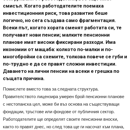
смисъл. Когато работодателите поемаха
инвестиционния риск, това развитие беше
логично, но сега създава само фрагментация.
Всеки път, когато хората сменят работата си, те
получават нови пенсии; малките пенсионни
планове имат високи фиксирани разходи. Има
икономии от мащаба: колкото по-малки и по-
многобройни са схемите, толкова повече се губи и
по-трудно е да се правят сложни инвестиции.
Даването на лични пенсии на всеки е грешка по
същата причина.
Помислете вместо това за следната структура.
Правителството лицензира умерен брой пенсионни планове
с нестопанска цел, може би въз основа на съществуващи
фондации, тръстове или фондове от публичния сектор.
Работодателите ще определят своите пенсионни вноски,
както го правят днес, но след това ще ги насочат към плана,