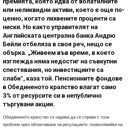
премията, която идва от волатилните
или неликвидни активи, което е още по-
ценно, когато лихвените проценти са
ниски. Но както управителят на
Английската централна банка Андрю
Бейли отбеляза в своя реч, нещо се
обърка. „Живеем във време, в което
изглежда няма недостиг на съвкупни
спестявания, но инвестициите са
слаби“, каза той. Пенсионните фондове
в Обединеното кралство влагат само
3% от ресурсите си в непублично
търгувани акции.
Обединеното кралство се надява да се справи с този
проблем чрез облекчаване на регулациите, позволявайки на