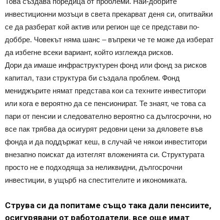
Това създава поредица от проблеми. Най-добрите
инвестиционни мозъци в света прекарват деня си, опитвайки
се да разберат кой актив или регион ще се представи по-
доббре. Човекът няма шанс – въпреки че те може да изберат
да избегне всеки вариант, който изглежда рисков.
Дори да имаше инфраструктурен фонд или фонд за рисков
капитал, тази структура би създала проблем. Фонд
мениджърите нямат представа кои са техните инвеститори
или кога е вероятно да се пенсионират. Те знаят, че това са
пари от пенсии и следователно вероятно са дългосрочни, но
все пак трябва да осигурят редовни цени за дяловете във
фонда и да поддържат кеш, в случай че някои инвеститори
внезапно поискат да изтеглят вложенията си. Структурата
просто не е подходяща за неликвидни, дългосрочни
инвестиции, в ущърб на спестителите и икономиката.
Струва си да попитаме също така дали пенсиите,
осигурявани от работодатели, все още имат