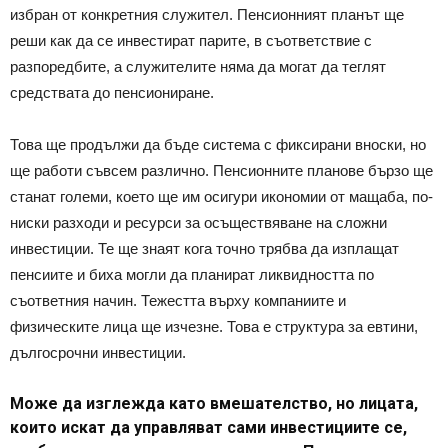
избран от конкретния служител. Пенсионният планът ще
реши как да се инвестират парите, в съответствие с
разпоредбите, а служителите няма да могат да теглят
средствата до пенсиониране.
Това ще продължи да бъде система с фиксирани вноски, но
ще работи съвсем различно. Пенсионните планове бързо ще
станат големи, което ще им осигури икономии от мащаба, по-
ниски разходи и ресурси за осъществяване на сложни
инвестиции. Те ще знаят кога точно трябва да изплащат
пенсиите и биха могли да планират ликвидността по
съответния начин. Тежестта върху компаниите и
физическите лица ще изчезне. Това е структура за евтини,
дългосрочни инвестиции.
Може да изглежда като вмешателство, но лицата,
които искат да управляват сами инвестициите се,