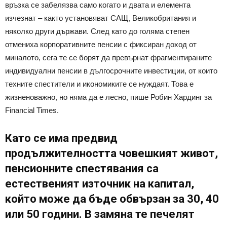
връзка се забелязва само когато и двата и елемента
изчезнат – както установяват САЩ, Великобритания и
няколко други държави. След като до голяма степен
отмениха корпоративните пенсии с фиксиран доход от
миналото, сега те се борят да превърнат фрагментираните
индивидуални пенсии в дългосрочните инвестиции, от които
техните спестители и икономиките се нуждаят. Това е
жизненоважно, но няма да е лесно, пише Робин Хардинг за
Financial Times.
Като се има предвид
продължителността човешкият живот,
пенсионните спестявания са
естественият източник на капитал,
който може да бъде обвързан за 30, 40
или 50 години. В замяна те печелят