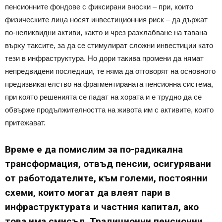
пенсионните фондове с фиксирани вноски – при, които
физическите лица носят инвестиционния риск – да държат
по-неликвидни активи, както и чрез разхлабване на тавана
върху таксите, за да се стимулират сложни инвестиции като
тези в инфраструктура. Но дори такива промени да нямат
непредвидени последици, те няма да отговорят на основното
предизвикателство на фрагментираната пенсионна система,
при която решенията се падат на хората и е трудно да се
обвърже продължителността на живота им с активите, които
притежават.
Време е да помислим за по-радикална
трансформация, отвъд пенсии, осигурявани
от работодателите, към големи, постоянни
схеми, които могат да влеят пари в
инфраструктурата и частния капитал, ако
това има смисъл. Традиционни пенсионни