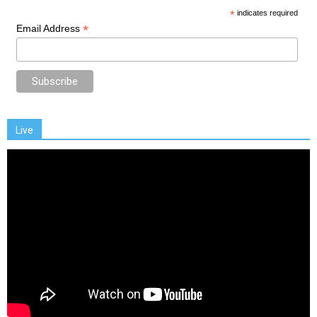
*
indicates required
*
Email Address
Live