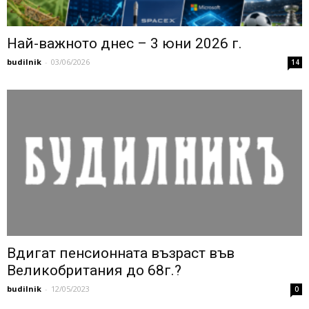
Най-важното днес – 3 юни 2026 г.
budilnik
-
03/06/2026
14
Вдигат пенсионната възраст във
Великобритания до 68г.?
budilnik
-
12/05/2023
0