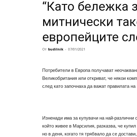
“Като бележка з
митнически так
европейците сл
От
budilnik
-
07/01/2021
Потребители в Европа получават неочаквани
Великобритания или откриват, че някои ком
след като започнаха да важат правилата на 
Изненади има за купувачи на най-различни 
който живее в Марсилия, разказва, че купил
но в деня, когато тя трябвало да се достав