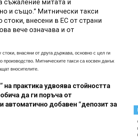
За съжаление митата и
но и също.” Митнически такси
 стоки, внесени в ЕС от страни
ова вече означава и от
 стоки, внасяни от друга държава, основно с цел ги
то производство. Митническите такси са косвен данък
ащат вносителите.
” на практика удвоява стойността
 обича да ги поръча от
ди автоматично добавен “депозит за