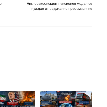
о
Англосаксонският пенсионен модел се
нуждае от радикално преосмисляне