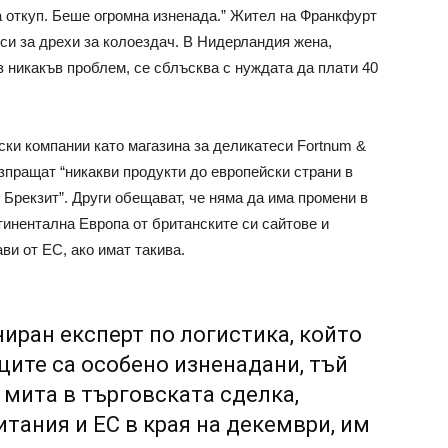
за откуп. Беше огромна изненада.” Жител на Франкфурт
кси за дрехи за колоездач. В Нидерландия жена,
 никакъв проблем, се сблъсква с нуждата да плати 40
ки компании като магазина за деликатеси Fortnum &
зпращат “никакви продукти до европейски страни в
 Брекзит”. Други обещават, че няма да има промени в
нтинентална Европа от британските си сайтове и
ви от ЕС, ако имат такива.
иран експерт по логистика, който
ците са особено изненадани, тъй
е мита в търговската сделка,
тания и ЕС в края на декември, им