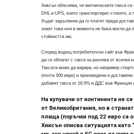
Хиксън обяснява, че митническите такси се
DHL и UPS, които транспортират стоките, а 
бъдат задължени да го платят преди достав
знаят това или в момента не биха могли да п
стойността им.
Според водещ потребителски сайт във Франц
да се облагат с такси за разлика от всички 
Таксата може да варира, но например спортн
(почти 300 евро) и произведени и доставени 
добавят такса от 16.9% и ДДС във Франция о
На купувачи от континента не с
от Великобритания, но в странат
плаща (поръчки под 22 евро са 
Хиксън описва ситуацията като 
ми, ако някой в ЕС иска да купи 