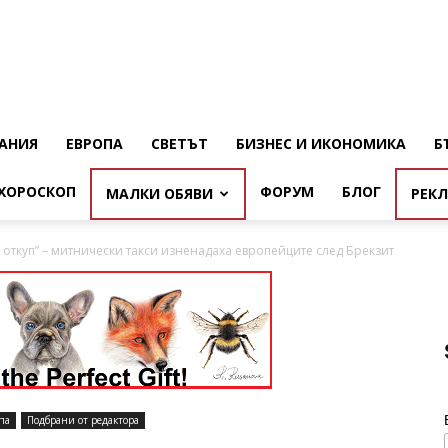
АНИЯ
ЕВРОПА
СВЕТЪТ
БИЗНЕС И ИКОНОМИКА
Б
ХОРОСКОП
ФОРУМ
БЛОГ
МАЛКИ ОБЯВИ
РЕК
а откуп” – митнически такси изненадаха европейците след Брекзит
па
Подбрани от редактора