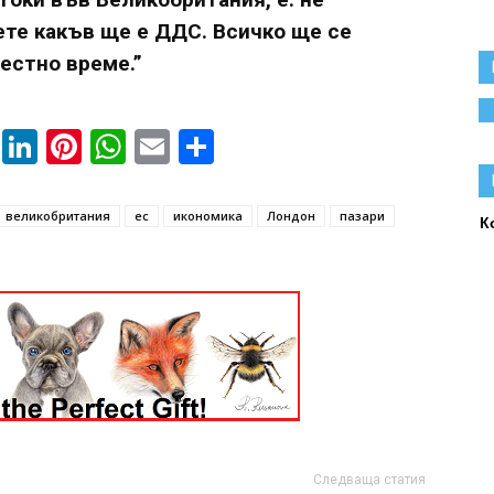
ете какъв ще е ДДС. Всичко ще се
естно време.”
book
ssenger
Twitter
LinkedIn
Pinterest
WhatsApp
Email
Share
великобритания
ес
икономика
Лондон
пазари
К
Следваща статия