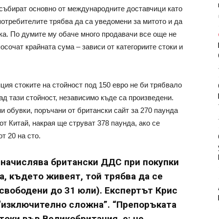
 събират основно от международните доставчици като
потребителите трябва да са уведомени за митото и да
ка. По думите му обаче много продавачи все още не
осочат крайната сума – зависи от категориите стоки и
ия стоките на стойност под 150 евро не би трябвало
над тази стойност, независимо къде са произведени.
и обувки, поръчани от британски сайт за 270 паунда
от Китай, накрая ще струват 378 паунда, ако се
т 20 на сто.
е начислява британски ДДС при покупки
а, където живеят, той трябва да се
освободени до 31 юли). Експертът Крис
“изключително сложна”. “Препоръката
стоки във Великобритания, е: не