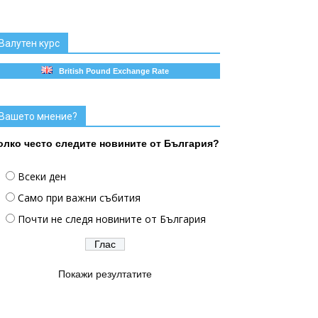
Валутен курс
British Pound Exchange Rate
Вашето мнение?
олко често следите новините от България?
Всеки ден
Само при важни събития
Почти не следя новините от България
Покажи резултатите