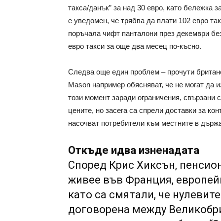
такса/данък” за над 30 евро, като бележка 
е уведомен, че трябва да плати 102 евро та
поръчала чифт панталони през декември без
евро такси за още два месец по-късно.
Следва още един проблем – прочути британс
Mason например обясняват, че не могат да и
този момент заради ограничения, свързани с
цените, но засега са спрели доставки за ко
насочват потребители към местните в държа
Откъде идва изненадата
Според Крис Хиксън, пенсион
живее във Франция, европей
като са смятали, че нулевит
договорена между Великобри