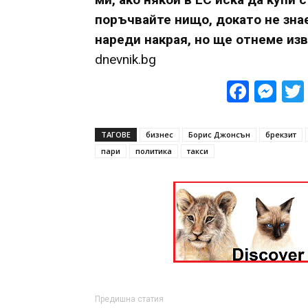
поръчвайте нищо, докато не зна
нареди накрая, но ще отнеме изв
dnevnik.bg
Face
Me
ТАГОВЕ
бизнес
Борис Джонсън
брекзит
пари
политика
такси
Предишна статия