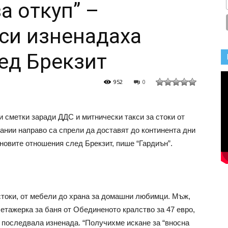
а откуп” –
си изненадаха
ед Брекзит
952
0
 сметки заради ДДС и митнически такси за стоки от
пании направо са спрели да доставят до континента дни
новите отношения след Брекзит, пише “Гардиън”.
стоки, от мебели до храна за домашни любимци. Мъж,
 етажерка за баня от Обединеното кралство за 47 евро,
и, последвала изненада. “Получихме искане за “вносна