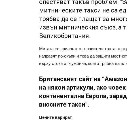
спестяват такъв проблем. “
митническите такси не са ед
трябва да се плащат за много
извън митническия съюз, а т
Великобритания.
Митата се прилагат от правителствата върху
направят по-скъпи и това да защити местно
върху стоки от чужбина, който трябва да пл
Британският сайт на “Амазон
на някои артикули, ако човек
континентална Европа, зара
вносните такси”.
Цените варират