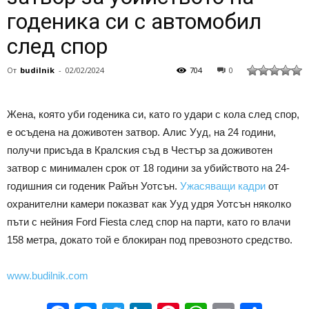
годеника си с автомобил
след спор
От
budilnik
-
02/02/2024
704
0
Жена, която уби годеника си, като го удари с кола след спор,
е осъдена на доживотен затвор. Алис Ууд, на 24 години,
получи присъда в Кралския съд в Честър за доживотен
затвор с минимален срок от 18 години за убийството на 24-
годишния си годеник Райън Уотсън.
Ужасяващи кадри
от
охранителни камери показват как Ууд удря Уотсън няколко
пъти с нейния Ford Fiesta след спор на парти, като го влачи
158 метра, докато той е блокиран под превозното средство.
www.budilnik.com