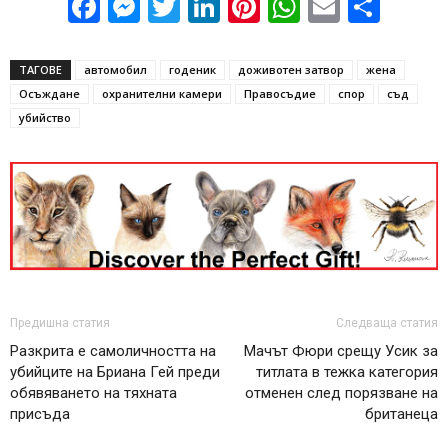
Facebook
Messenger
Twitter
LinkedIn
Pinterest
WhatsApp
Email
Sha
ТАГОВЕ
автомобил
годеник
доживотен затвор
жена
Осъждане
охранителни камери
Правосъдие
спор
съд
убийство
Предишна статия
Следваща статия
Разкрита е самоличността на
Мачът Фюри срещу Усик за
убийците на Бриана Гей преди
титлата в тежка категория
обявяването на тяхната
отменен след порязване на
присъда
британеца