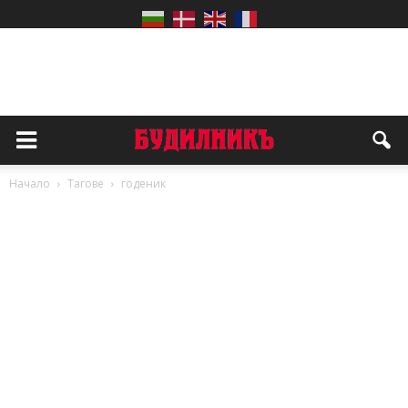
Начало
Тагове
годеник