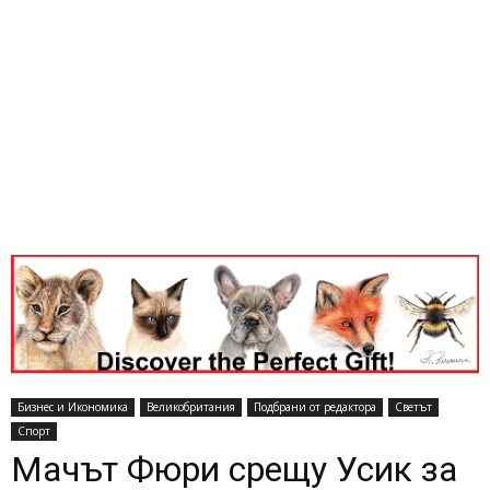
Бизнес и Икономика
Великобритания
Подбрани от редактора
Светът
Спорт
Мачът Фюри срещу Усик за