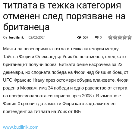
титлата в тежка категория
отменен след порязване на
британеца
От
budilnik
-
02/02/2024
557
0
Мачът за неоспоримата титла в тежка категория между
Тайсън Фюри и Олександър Усик беше отменен, след като
британецът получи порез. Битката беше насрочена за 23
декември, но спорната победа на Фюри над бившия боец от
UFC Франсис Нгану през октомври обърка плановете. Фюри,
роден в Моркам, има 34 победи и едно равенство от старта
на професионалната си кариера през 2008 г. Възможно е
Филип Хъргович да замести Фюри като задължителен
претендент за титлата на Усик от IBF.
www.budilnik.com