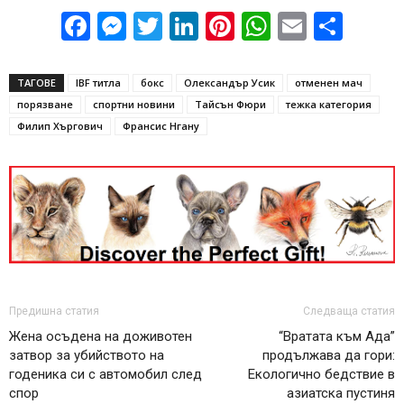
Facebook
Messenger
Twitter
LinkedIn
Pinterest
WhatsApp
Email
Sha
ТАГОВЕ
IBF титла
бокс
Олександър Усик
отменен мач
порязване
спортни новини
Тайсън Фюри
тежка категория
Филип Хъргович
Франсис Нгану
Предишна статия
Следваща статия
Жена осъдена на доживотен
“Вратата към Ада”
затвор за убийството на
продължава да гори:
годеника си с автомобил след
Екологично бедствие в
спор
азиатска пустиня