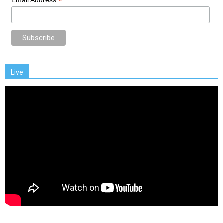
*
Email Address
Live