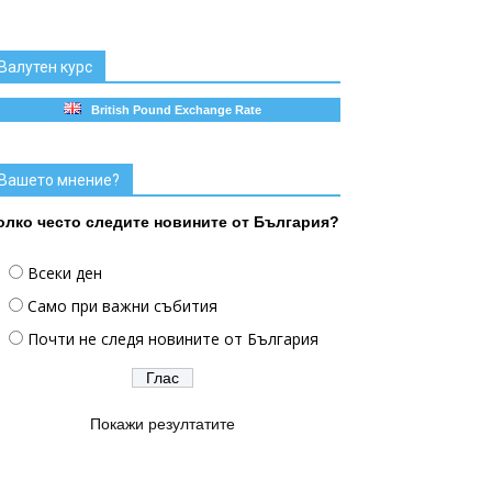
Валутен курс
British Pound Exchange Rate
Вашето мнение?
олко често следите новините от България?
Всеки ден
Само при важни събития
Почти не следя новините от България
Покажи резултатите