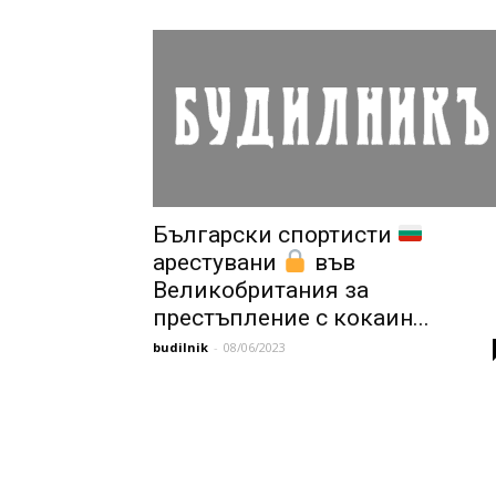
Български спортисти
арестувани
във
Великобритания за
престъпление с кокаин...
budilnik
-
08/06/2023