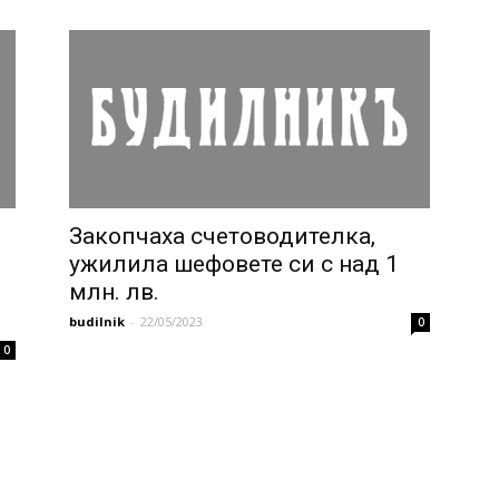
Закопчаха счетоводителка,
ужилила шефовете си с над 1
млн. лв.
budilnik
-
22/05/2023
0
0