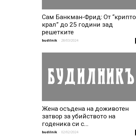
Сам Банкман-Фрид: От “крипто
крал” до 25 години зад
решетките
budilnik
-
28/03/2024
Жена осъдена на доживотен
затвор за убийството на
годеника си с...
budilnik
-
02/02/2024