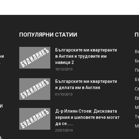
ПОПУЛЯРНИ СТАТИИ
П
Българските ми квартиранти
В
ни
в Англия и трудовите им
Б
,
навици 2
10/12/2013
П
Б
Българските ми квартиранти
и делата им в Англия
С
01/10/2013
Е
 И
М
Д-р Илиян Стоев: Дисковата
Т
херния и шиповете вече могат
да се…...
М
25/07/2014
,