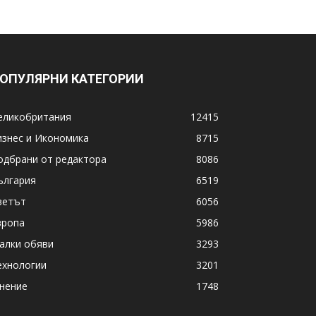
ОПУЛЯРНИ КАТЕГОРИИ
еликобритания
12415
изнес и Икономика
8715
одбрани от редактора
8086
ългария
6519
ветът
6056
вропа
5986
алки обяви
3293
ехнологии
3201
нение
1748