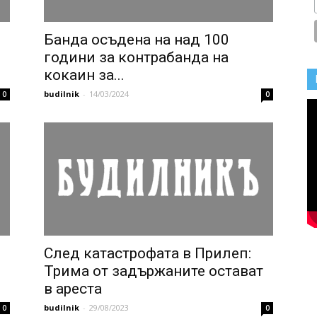
Банда осъдена на над 100
години за контрабанда на
кокаин за...
budilnik
-
14/03/2024
0
0
След катастрофата в Прилеп:
Трима от задържаните остават
в ареста
budilnik
-
29/08/2023
0
0