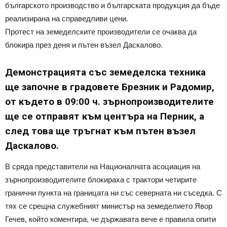
българското производство и българската продукция да бъде
реализирана на справедливи цени.
Протест на земеделските производители се очаква да
блокира през деня и пътен възел Даскалово.
Демонстрацията със земеделска техника
ще започне в градовете Брезник и Радомир,
от където в 09:00 ч. зърнопроизводителите
ще се отправят към центъра на Перник, а
след това ще тръгнат към пътен възел
Даскалово.
В сряда представители на Националната асоциация на
зърнопроизводителите блокираха с трактори четирите
гранични пункта на границата ни със северната ни съседка. С
тях се срещна служебният министър на земеделието Явор
Гечев, който коментира, че държавата вече е правила опити