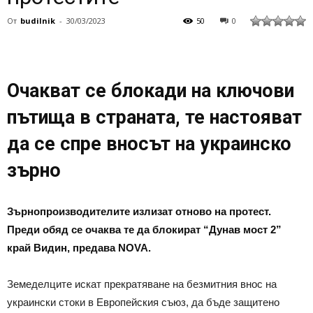
От
budilnik
-
30/03/2023
50
0
Очакват се блокади на ключови
пътища в страната, те настояват
да се спре вносът на украинско
зърно
Зърнопроизводителите излизат отново на протест.
Преди обяд се очаква те да блокират “Дунав мост 2”
край Видин, предава NOVA.
Земеделците искат прекратяване на безмитния внос на
украински стоки в Европейския съюз, да бъде защитено