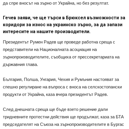
да спре вносът на зърно от Украйна, но без резултат.
Гечев заяви, че ще търси в Брюксел възможности за
коридори за износ на украинско зърно, за да запази
интересите на нашите производители.
Президентът Румен Радев ще проведе работна среща с
представители на Националната асоциация на
зърнопроизводителите, съобщиха от прессекретариата на
държавния глава.
България, Полша, Унгария, Чехия и Румъния настояват за
спешно регулиране на въпроса с вноса на селскостопански
продукти от Украйна, каза вчера президентът Радев.
След днешната среща ще бъде взето решение дали
тридневните протестни действия ще продължат, каза за БТА
председателят на Съюза на зърнопроизводителите в Бургас