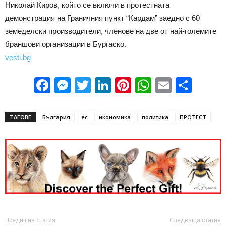
Николай Киров, който се включи в протестната
демонстрация на Граничния пункт “Кардам” заедно с 60
земеделски производители, членове на две от най-големите
браншови организации в Бургаско.
vesti.bg
Facebook
Messenger
Twitter
LinkedIn
Pinterest
WhatsApp
Email
Sha
ТАГОВЕ
България
ес
икономика
политика
ПРОТЕСТ
Предишна статия
Следваща статия