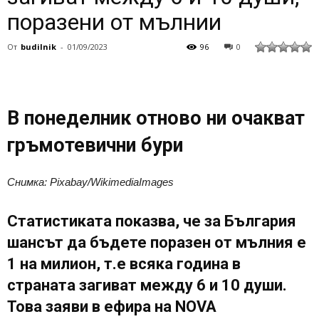
поразени от мълнии
От
budilnik
-
01/09/2023
96
0
В понеделник отново ни очакват
гръмотевични бури
Снимка: Pixabay/WikimediaImages
Статистиката показва, че за България
шансът да бъдете поразен от мълния е
1 на милион, т.е всяка година в
страната загиват между 6 и 10 души.
Това заяви в ефира на NOVA