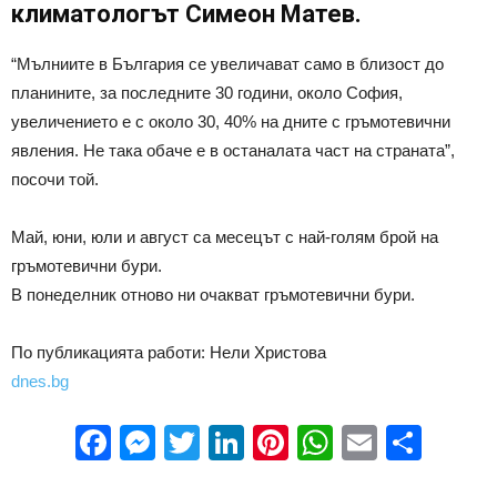
климатологът Симеон Матев.
“Мълниите в България се увеличават само в близост до
планините, за последните 30 години, около София,
увеличението е с около 30, 40% на дните с гръмотевични
явления. Не така обаче е в останалата част на страната”,
посочи той.
Май, юни, юли и август са месецът с най-голям брой на
гръмотевични бури.
В понеделник отново ни очакват гръмотевични бури.
По публикацията работи: Нели Христова
dnes.bg
Facebook
Messenger
Twitter
LinkedIn
Pinterest
WhatsApp
Email
Sha