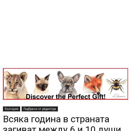
България
Подбрани от редактора
Всяка година в страната
загиват между 6 и 10 души,