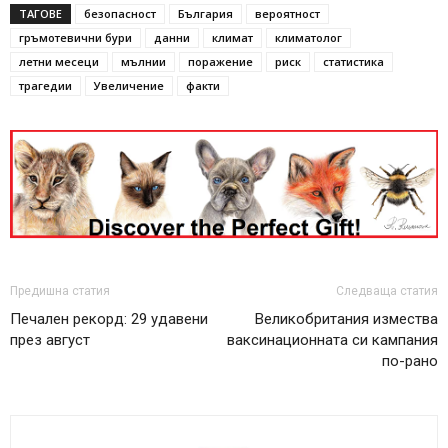
ТАГОВЕ
безопасност
България
вероятност
гръмотевични бури
данни
климат
климатолог
летни месеци
мълнии
поражение
риск
статистика
трагедии
Увеличение
факти
Предишна статия
Следваща статия
Печален рекорд: 29 удавени
Великобритания измества
през август
ваксинационната си кампания
по-рано