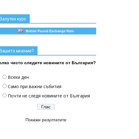
Валутен курс
British Pound Exchange Rate
Вашето мнение?
олко често следите новините от България?
Всеки ден
Само при важни събития
Почти не следя новините от България
Покажи резултатите