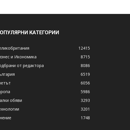
ОПУЛЯРНИ КАТЕГОРИИ
еликобритания
12415
изнес и Икономика
8715
одбрани от редактора
8086
ългария
6519
ветът
6056
вропа
5986
алки обяви
3293
ехнологии
3201
нение
1748