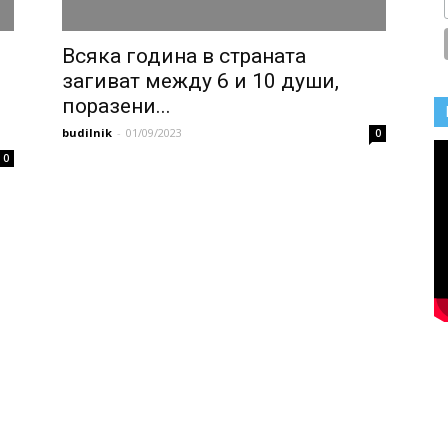
Всяка година в страната
загиват между 6 и 10 души,
поразени...
budilnik
-
01/09/2023
0
0