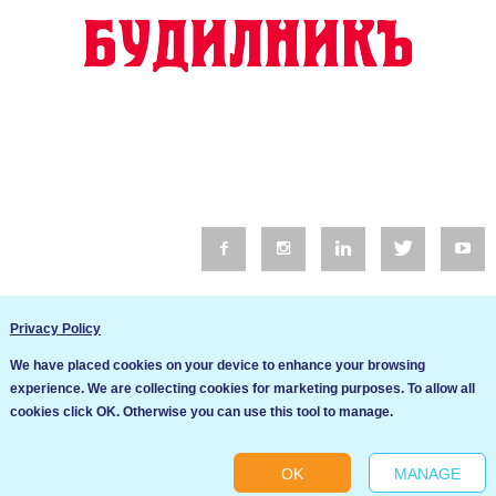
© 2016 Будилник. Всички права запазени.
Privacy Policy
Уебсайт изработка от Go Live UK
We have placed cookies on your device to enhance your browsing
Общи условия
experience. We are collecting cookies for marketing purposes. To allow all
Ние използваме бисквитки за да подобрим услугите си. Ако
cookies click OK. Otherwise you can use this tool to manage.
продължите да посещавате този сайт, ние приемаме, че се
Политика за сигурност и поверителност
съгласявате с използването им.
OK
MANAGE
Ok
Cookie settings