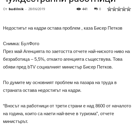
От
budilnik
-
28/06/2019
441
0
Недостигът на кадри остава проблем , каза Бисер Петков
Снимка: БулФото
През май Агенцията по заетостта отчете най-ниското ниво на
безработица – 5,5%, откакто агенцията съществува. Това
обяви пред bTV социалният министър Бисер Петков.
По думите му основният проблем на пазара на труда в
страната остава недостигът на кадри.
“Вносът на работници от трети страни е над 8600 от началото
на година, които са наети най-вече в туризма”, отчете
министърът.