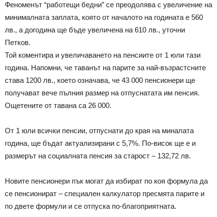
Феноменът “работещи бедни” се преодолява с увеличение на
минималната заплата, която от началото на годината е 560
лв., а догодина ще бъде увеличена на 610 лв., уточни
Петков.
Той коментира и увеличаването на пенсиите от 1 юли тази
година. Напомни, че таванът на парите за най-възрастсните
става 1200 лв., което означава, че 43 000 пенсионери ще
получават вече пълния размер на отпуснатата им пенсия.
Ощетените от тавана са 26 000.
От 1 юли всички пенсии, отпуснати до края на миналата
година, ще бъдат актуализирани с 5,7%. По-висок ще е и
размерът на социалната пенсия за старост – 132,72 лв.
Новите пенсионери пък могат да избират по коя формула да
се пенсионират – специален калкулатор пресмята парите и
по двете формули и се отпуска по-благоприятната.