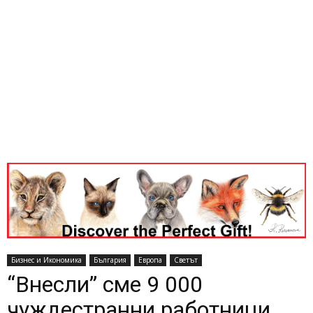
Бизнес и Икономика
България
Европа
Светът
“Внесли” сме 9 000
чуждестранни работници