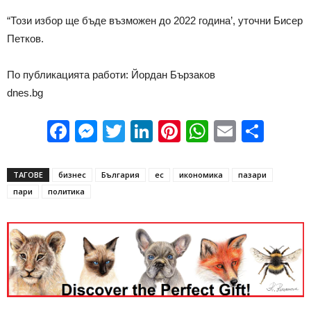
“Този избор ще бъде възможен до 2022 година’, уточни Бисер
Петков.
По публикацията работи: Йордан Бързаков
dnes.bg
Facebook
Messenger
Twitter
LinkedIn
Pinterest
WhatsApp
Email
Sha
ТАГОВЕ
бизнес
България
ес
икономика
пазари
пари
политика