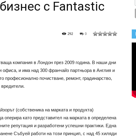
изнес с Fantastic
292
0
ваща компания в Лондон през 2009 година. В наши дни
 и офиса, и има над 300 франчайз партньора в Англия и
то професионално почистване, ремонт, градинарство,
 вредители.
йзорът (собственика на марката и продукта)
да оперира като представител на марката в определена
ените репутация и разработени успешни практики. Една
ранене Събуей работи на този принцип, с над 45 хиляди