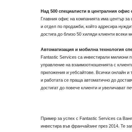
Над 500 специалисти в централния офис 
Главния офис на компанията има център за 
и отдел по продажби, който адресира нуждит
достига до близо 50 хиляди клиенти всеки м
Автоматизация и мобилна технология сп
Fantastic Services са инвестирали милиони 
управление на взаимоотношенията с клиенти
приложения и уебсайтове. Всички онлайн и 
и работата се праща автоматично до доставч
достигат до повече клиенти и увеличават пе
Пример за успех с Fantastic Services са Ва
инвестира във франчайзинг през 2014. Те з