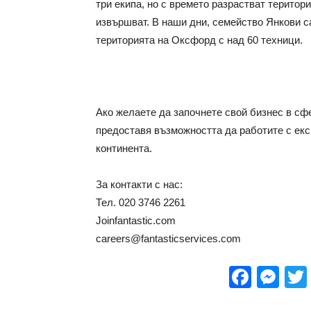
три екипа, но с времето разрастват територи
извършват. В наши дни, семейство Янкови са
територията на Оксфорд с над 60 техници.
Ако желаете да започнете свой бизнес в сф
предоставя възможността да работите с експ
континента.
За контакти с нас:
Тел. 020 3746 2261
Joinfantastic.com
careers@fantasticservices.com
Face
Me