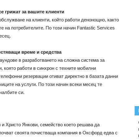
се грижат за вашите клиенти
обслужване на клиенти, който работи денонощно, както
е на потребителите. По този начин Fantastic Services
есец.
естяващи време и средства
паундове в разработването на сложна система за
, която работи в синхрон с техните мобилни
телефонни резервации отиват директно в базата данни
иците на услуги. По този начин всеки месец те
чалбите си.
ня и Христо Янкови, семейство което решава да
апочват своята почистваща компания в Оксфорд едва с