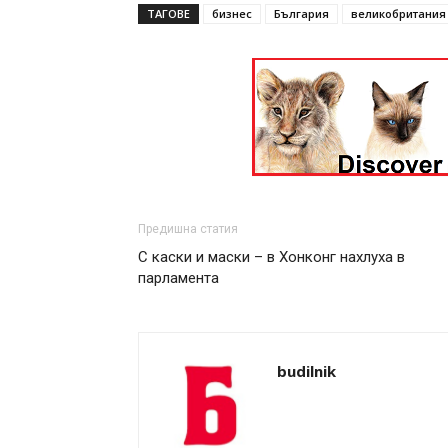
ТАГОВЕ
бизнес
България
великобритания
Предишна статия
С каски и маски – в Хонконг нахлуха в
парламента
budilnik