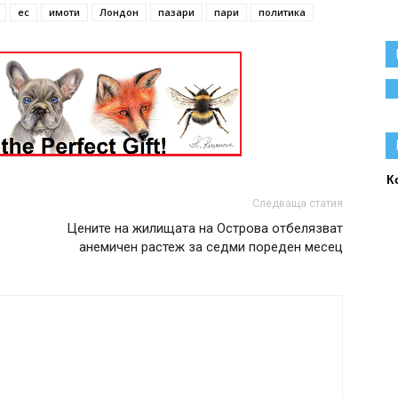
ес
имоти
Лондон
пазари
пари
политика
К
Следваща статия
Цените на жилищата на Острова отбелязват
анемичен растеж за седми пореден месец