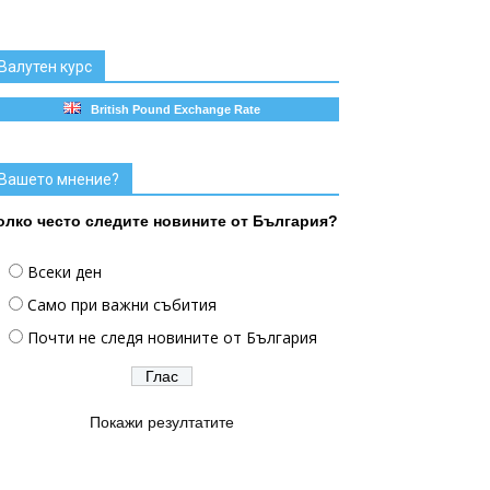
Валутен курс
British Pound Exchange Rate
Вашето мнение?
олко често следите новините от България?
Всеки ден
Само при важни събития
Почти не следя новините от България
Покажи резултатите