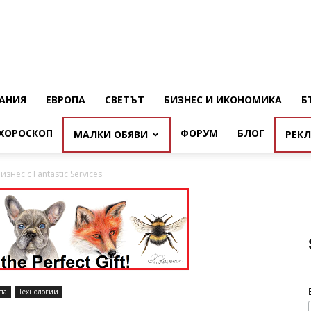
АНИЯ
ЕВРОПА
СВЕТЪТ
БИЗНЕС И ИКОНОМИКА
Б
ХОРОСКОП
ФОРУМ
БЛОГ
МАЛКИ ОБЯВИ
РЕК
знес с Fantastic Services
па
Технологии