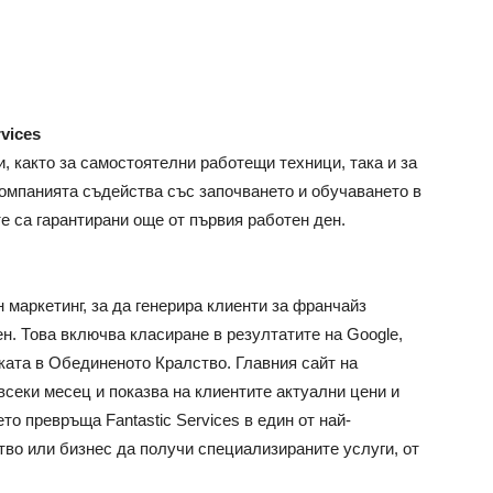
vices
 както за самостоятелни работещи техници, така и за
омпанията съдейства със започването и обучаването в
те са гарантирани още от първия работен ден.
маркетинг, за да генерира клиенти за франчайз
н. Това включва класиране в резултатите на Google,
ката в Обединеното Кралство. Главния сайт на
секи месец и показва на клиентите актуални цени и
то превръща Fantastic Services в един от най-
тво или бизнес да получи специализираните услуги, от