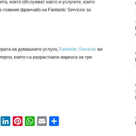
ята, която обслужват както и услугите, които
 главния франчайз на Fantastic Services за
ерата на домашните услуги,
Fantastic Services
ви
ерти, които са разрастнали марката на три
book
ssenger
Twitter
LinkedIn
Pinterest
WhatsApp
Email
Share