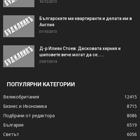
10/12/2013
Българските ми квартиранти и делата им в
Англия
01/10/2013
Д-р Илиян Стоев: Дисковата херния и
шиповете вече могат да се…...
25/07/2014
ПОПУЛЯРНИ КАТЕГОРИИ
Великобритания
12415
Бизнес и Икономика
8715
Подбрани от редактора
8086
България
6519
Светът
6056