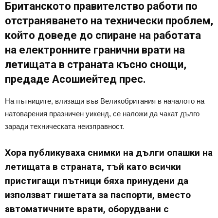
Британското правителство работи по
отстраняването на технически проблем,
който доведе до спиране на работата
на електронните гранични врати на
летищата в страната късно снощи,
предаде Асошиейтед прес.
На пътниците, влизащи във Великобритания в началото на
натоварения празничен уикенд, се наложи да чакат дълго
заради техническата неизправност.
Хора публикуваха снимки на дълги опашки на
летищата в страната, тъй като всички
пристигащи пътници бяха принудени да
използват гишетата за паспорти, вместо
автоматичните врати, оборудвани с