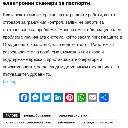
електронни скенери за паспорти.
Британското министерство на вътрешните работи, което
отговаря за граничния контрол, заяви, че работи за
отстраняване на проблема. “Наясно сме с общонационален
проблем с граничната система, който засяга пристигащите в
Обединеното кралство”, каза ведомството. “Работим за
разрешаването на проблема възможно най-скоро и
поддържаме връзка с пристанищните оператори и
авиокомпаниите, за да сведем до минимум смущенията за
пътуващите”, добави то.
fakti.bg
Facebook
Messenger
Twitter
LinkedIn
Pinterest
WhatsApp
Email
Sha
ТАГОВЕ
великобритания
гранична система
електронни гранични врати
забавяния
летища
опашки