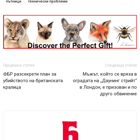
пътници
технически проблеми
Предишна статия
Следваща статия
ФБР разсекрети план за
Мъжът, който се вряза в
убийството на британската
оградата на „Даунинг стрийт“
кралица
в Лондон, е призован и по
друго обвинение