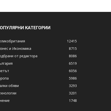
ОПУЛЯРНИ КАТЕГОРИИ
еликобритания
12415
изнес и Икономика
8715
одбрани от редактора
8086
ългария
6519
ветът
6056
вропа
5986
алки обяви
3293
ехнологии
3201
нение
1748