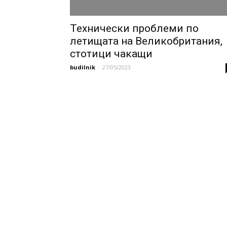
Технически проблеми по
летищата на Великобритания,
стотици чакащи
budilnik
-
27/05/2023