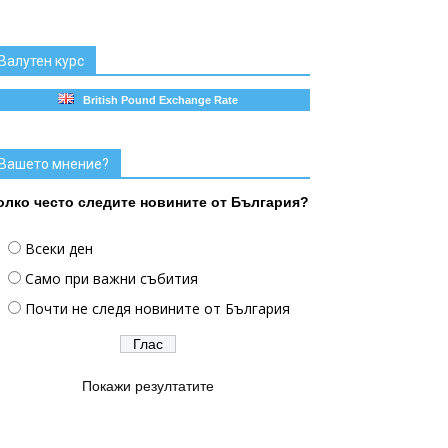
Валутен курс
British Pound Exchange Rate
Вашето мнение?
олко често следите новините от България?
Всеки ден
Само при важни събития
Почти не следя новините от България
Покажи резултатите