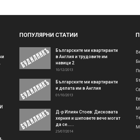
ПОПУЛЯРНИ СТАТИИ
П
Българските ми квартиранти
В
ни
в Англия и трудовите им
Б
,
навици 2
10/12/2013
П
Б
Българските ми квартиранти
и делата им в Англия
С
01/10/2013
Е
 И
М
Д-р Илиян Стоев: Дисковата
Т
херния и шиповете вече могат
да се…...
М
25/07/2014
,