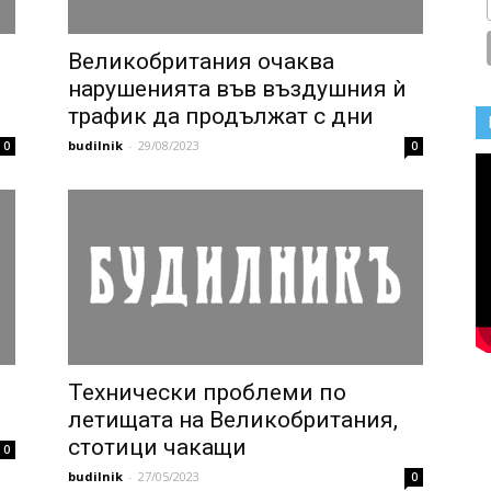
Великобритания очаква
нарушенията във въздушния ѝ
трафик да продължат с дни
budilnik
-
29/08/2023
0
0
Технически проблеми по
летищата на Великобритания,
стотици чакащи
0
budilnik
-
27/05/2023
0