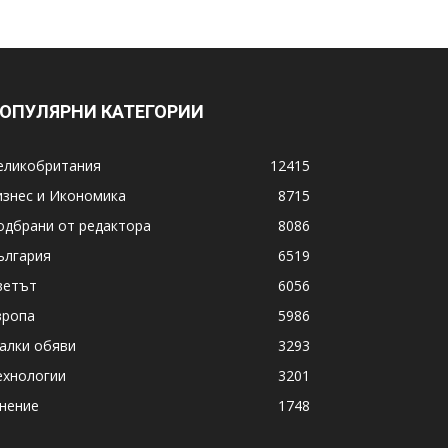
ОПУЛЯРНИ КАТЕГОРИИ
еликобритания
12415
изнес и Икономика
8715
одбрани от редактора
8086
ългария
6519
ветът
6056
вропа
5986
алки обяви
3293
ехнологии
3201
нение
1748