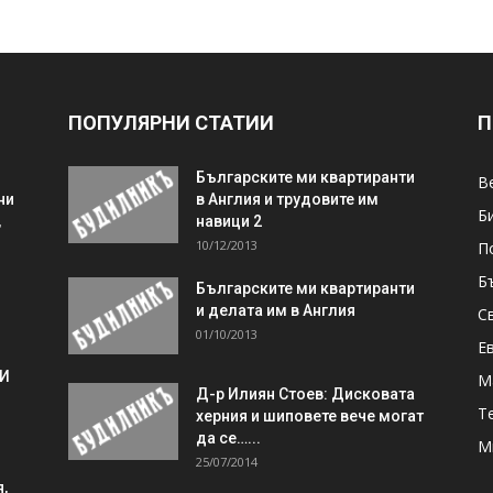
ПОПУЛЯРНИ СТАТИИ
П
Българските ми квартиранти
В
ни
в Англия и трудовите им
Б
,
навици 2
10/12/2013
П
Б
Българските ми квартиранти
и делата им в Англия
С
01/10/2013
Е
 И
М
Д-р Илиян Стоев: Дисковата
Т
херния и шиповете вече могат
да се…...
М
25/07/2014
,