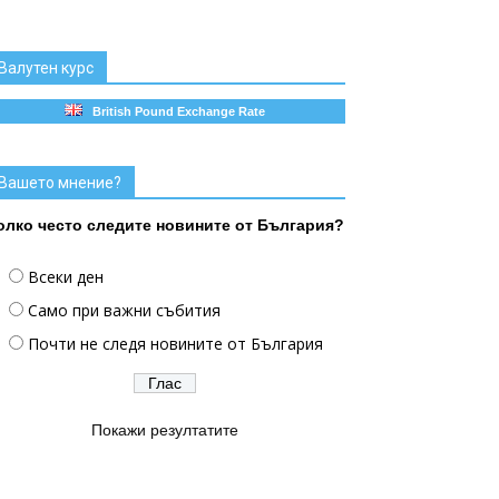
Валутен курс
British Pound Exchange Rate
Вашето мнение?
олко често следите новините от България?
Всеки ден
Само при важни събития
Почти не следя новините от България
Покажи резултатите