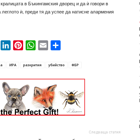
кралицата в Бъкингамския дворец и да ѝ говори в
 леглото ѝ, преди тя да успее да натисне алармения
book
ssenger
Twitter
LinkedIn
Pinterest
WhatsApp
Email
Share
ра
ИРА
разкрития
убийство
ФБР
Следваща статия