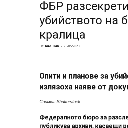
ФБР разсекрети
убийството на 
кралица
От
budilnik
-
26/05/2023
Опити и планове за уби
излязоха наяве от док
Снимка: Shutterstock
Федералното бюро за разсле
публикува архиви, касаещи р