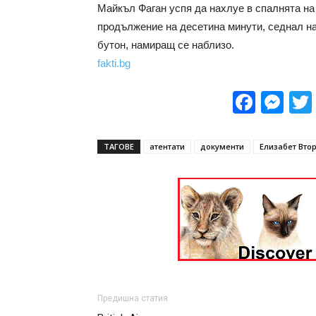
Майкъл Фаган успя да нахлуе в спалнята на 
продължение на десетина минути, седнал на
бутон, намиращ се наблизо.
fakti.bg
Face
Me
ТАГОВЕ
атентати
документи
Елизабет Вто
Предишна статия