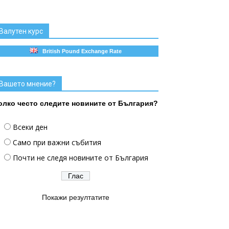
Валутен курс
British Pound Exchange Rate
Вашето мнение?
олко често следите новините от България?
Всеки ден
Само при важни събития
Почти не следя новините от България
Покажи резултатите