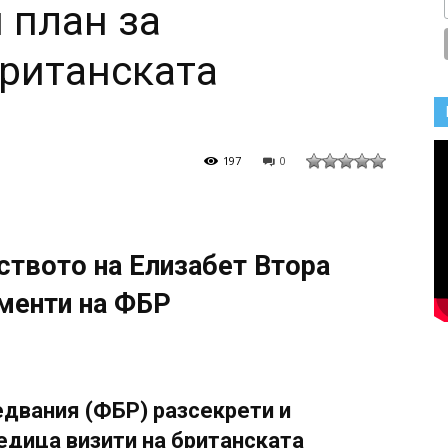
 план за
британската
197
0
йството на Елизабет Втора
ументи на ФБР
двания (ФБР) разсекрети и
едица визити на британската