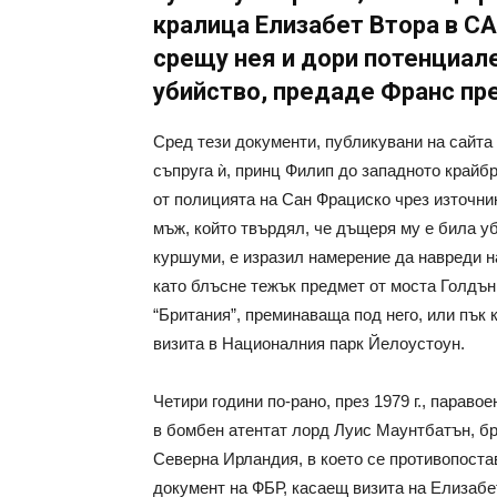
кралица Елизабет Втора в СА
срещу нея и дори потенциале
убийство, предаде Франс пр
Сред тези документи, публикувани на сайта 
съпруга ѝ, принц Филип до западното крайб
от полицията на Сан Фрациско чрез източни
мъж, който твърдял, че дъщеря му е била у
куршуми, е изразил намерение да навреди н
като блъсне тежък предмет от моста Голдън
“Британия”, преминаваща под него, или пък 
визита в Националния парк Йелоустоун.
Четири години по-рано, през 1979 г., парав
в бомбен атентат лорд Луис Маунтбатън, бр
Северна Ирландия, в което се противопоста
документ на ФБР, касаещ визита на Елизабет 