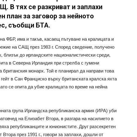
Щ. В тях се разкриват и заплахи
н план за заговор за нейното
ес, съобщи БТА.
на ФБР, има и такъв, касаещ пътуване на кралицата и
режие на САЩ през 1983 г. Според сведение, получено
к, близък до ирландските националистически среди,
бита в Северна Ирландия при стрелба с гумени
а британския монарх. Той е планирал да направи това
 гейт в Сан Франциско върху британската кралска яхта
като се опита да убие кралицата по време на нейна
оенната група Ирландска републиканска армия (ИРА) уби
атовчед на Елизабет Втора, в разгара на насилието в
вяха републиканците и юнионистите. Друг разсекретен
Втора през 1991 г., говори за заплахи, дошли от