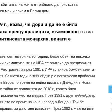
събитията, на които е трябвало да присъства
ен мач и прием в Белия дом.
г., казва, че дори и да не е била
лаха срещу кралицата, възможността за
ританската монархия, винаги е
лия септември на 96 години, беше обект на няколко
еми сипмаптизанти на ИРА се опитаха да предизвикат
 Австралия, а през 1981 г. ИРА планира бомбен атентат
дия. Същата година тийнейджър с психически проблеми
т Втора по време на нейна визита в Дънедин в Нова
в тайна от полицията до 2018 г., когато бяха
искане на местна медия. През 1981 г. друг тийнейджър
ицата по време на конен парад в Лондон. Той бе
аправил, за да стане известен. През 1982 г. мъж на име