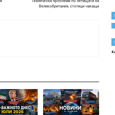
ди
Технически проблеми по летищата на
Великобритания, стотици чакащи
К