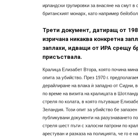
ирландски групировки за внасяне на смут в 
британският монарх, като например бейзбол
Трети документ, датиращ от 1989 
изричана никаква конкретна зап
заплахи, идващи от ИРА срещу б
присъствала.
Кралица Елизабет Втора, която почина мина
опита за убийство. През 1970 г. предполага
дерайлиране на влака ѝ западно от Сидни, в
по време на визита на кралицата в Шотлан
стреля по колата, в която пътуваше Елизабе
Зеландия. Този опит за убийство бе запазен 
публикувани документи на разузнаването по 
стреля шест пъти с халосни патрони по крал
арестуван и разказа на полицията, че го е н