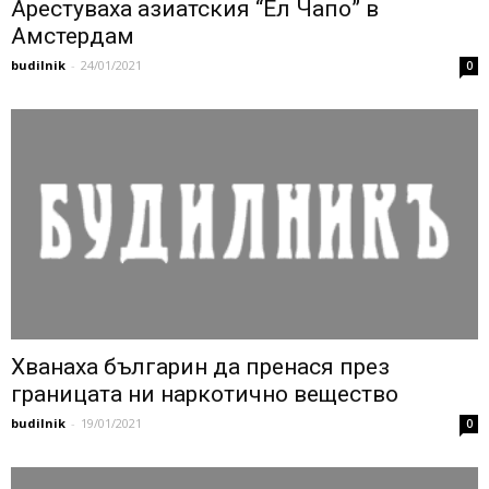
Арестуваха азиатския “Ел Чапо” в
Амстердам
budilnik
-
24/01/2021
0
Хванаха българин да пренася през
границата ни наркотично вещество
budilnik
-
19/01/2021
0