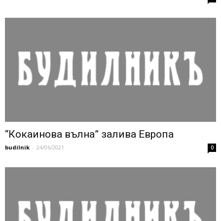
“Кокаинова вълна” залива Европа
budilnik
-
24/06/2021
0