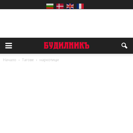
Начало
Тагове
наркотици