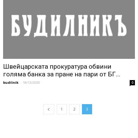
Швейцарската прокуратура обвини
голяма банка за пране на пари от БГ...
budilnik
-
18/12/2020
0
1
2
3