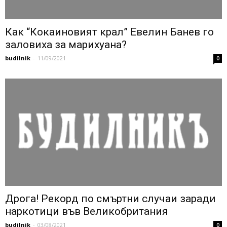
Как “Кокаиновият крал” Евелин Банев го
заловиха за марихуана?
budilnik
-
11/09/2021
0
Дрога! Рекорд по смъртни случаи заради
наркотици във Великобритания
budilnik
-
03/08/2021
0